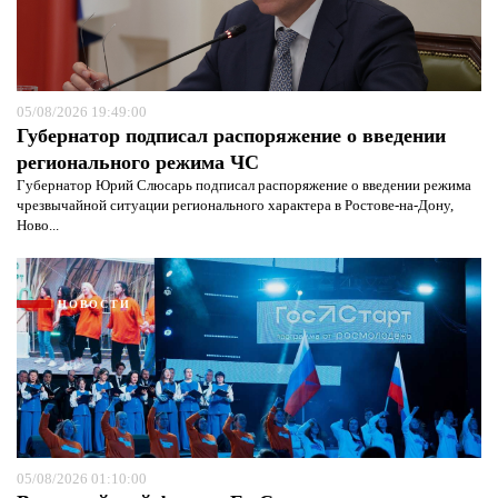
05/08/2026 19:49:00
Губернатор подписал распоряжение о введении
регионального режима ЧС
Губернатор Юрий Слюсарь подписал распоряжение о введении режима
чрезвычайной ситуации регионального характера в Ростове-на-Дону,
Ново...
НОВОСТИ
Я согласен с
политикой конфиденциальности и
защиты информации*
Я согласен с
политикой конфиденциальности и
05/08/2026 01:10:00
защиты информации*