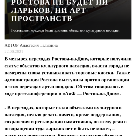
РОСТОВА НЕ БУДЕТ НИ
ЛАРЬКОВ, НИ АРТ-
ЖУРНАЛ
ПРОСТРАНСТВ
Ростовские переходы были признаны объектами культурного наследия
АВТОР
Анастасия Талызина
22.06.2021
В четырех переходах Ростова-на-Дону, которые получили
статус объектов культурного наследия, власти города не
намерены снова устанавливать торговые киоски. Также
администрация Ростова выступила против организации
в этих переходах арт-площадок. Об этом говорилось в
ходе пресс-конференции в «АиФ — Ростов-на-Дону».
- В переходах, которые стали объектами культурного
наследия, нельзя делать ничего, кроме поддержания,
сохранения и реставрации памятников, поэтому речи о
возвращении туда ларьков нет и быть не может, –
рассказал председатель Комитета по охране объектов