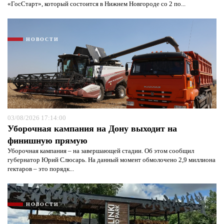
«ГосСтарт», который состоится в Нижнем Новгороде со 2 по...
НОВОСТИ
Я согласен с
политикой конфиденциальности и
защиты информации*
Я согласен с
политикой конфиденциальности и
защиты информации*
03/08/2026 17:14:00
Уборочная кампания на Дону выходит на
финишную прямую
Уборочная кампания – на завершающей стадии. Об этом сообщил
губернатор Юрий Слюсарь. На данный момент обмолочено 2,9 миллиона
гектаров – это порядк...
НОВОСТИ