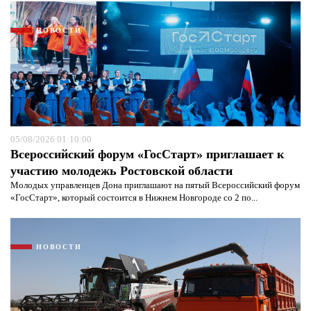
НОВОСТИ
05/08/2026 01:10:00
Всероссийский форум «ГосСтарт» приглашает к
участию молодежь Ростовской области
Молодых управленцев Дона приглашают на пятый Всероссийский форум
«ГосСтарт», который состоится в Нижнем Новгороде со 2 по...
Я согласен с
политикой конфиденциальности и
защиты информации*
Я согласен с
политикой конфиденциальности и
защиты информации*
НОВОСТИ