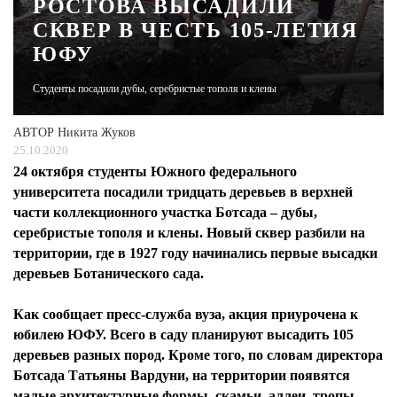
РОСТОВА ВЫСАДИЛИ
СКВЕР В ЧЕСТЬ 105-ЛЕТИЯ
ЖУРНАЛ
ЮФУ
Студенты посадили дубы, серебристые тополя и клены
АВТОР
Никита Жуков
25.10.2020
24 октября студенты Южного федерального
университета посадили тридцать деревьев в верхней
части коллекционного участка Ботсада – дубы,
серебристые тополя и клены. Новый сквер разбили на
территории, где в 1927 году начинались первые высадки
деревьев Ботанического сада.
Как сообщает пресс-служба вуза, акция приурочена к
юбилею ЮФУ. Всего в саду планируют высадить 105
деревьев разных пород. Кроме того, по словам директора
Ботсада Татьяны Вардуни, на территории появятся
малые архитектурные формы, скамьи, аллеи, тропы,