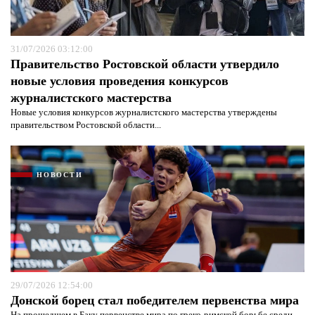
31/07/2026 03:12:00
Правительство Ростовской области утвердило
новые условия проведения конкурсов
журналистского мастерства
Новые условия конкурсов журналистского мастерства утверждены
правительством Ростовской области...
Я согласен с
политикой конфиденциальности и
защиты информации*
Я согласен с
политикой конфиденциальности и
защиты информации*
НОВОСТИ
29/07/2026 12:54:00
Донской борец стал победителем первенства мира
На прошедшем в Баку первенстве мира по греко-римской борьбе среди