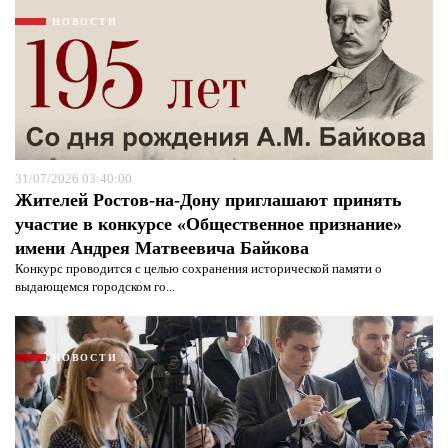
НОВОСТИ
31/07/2026 03:40:00
Жителей Ростов-на-Дону приглашают принять
участие в конкурсе «Общественное признание»
имени Андрея Матвеевича Байкова
Конкурс проводится с целью сохранения исторической памяти о
Я согласен с
политикой конфиденциальности и
выдающемся городском го...
защиты информации*
Я согласен с
политикой конфиденциальности и
защиты информации*
НОВОСТИ