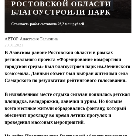
РОСТОВСКОЙ ОБЛАСТИ
БЛАГОУСТРОИЛИ ПАРК
ЖУРНАЛ
Стоимость работ составила 26,2 млн рублей
АВТОР
Анастасия Талызина
20.01.2021
В Азовском районе Ростовской области в рамках
регионального проекта «Формирование комфортной
городской среды» был благоустроен парк им.Ленинского
комсомола. Данный объект был выбран жителями села
Самарского по результатам рейтингового голосования.
В излюбленном месте отдыха сельчан появилась детская
площадка, велодорожки, лавочки и урны. Но больше
всего местные жители обрадовались фонтану, который
обеспечит прохладу во время летних прогулок и
проведения массовых мероприятий.