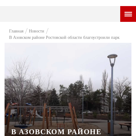
ГОРОДСКОЙ ПОРТАЛ
Главная
Новости
В Азовском районе Ростовской области благоустроили парк
НОВОСТИ
ВОПРОС НЕДЕЛИ
ПРЕМЬЕРА
ТАМ И ТУТ
СТИЛЬ ЖИЗНИ
ХАЙП
ЧЕЛОВЕК ОСОБЕННЫЙ
КУЛЬТ ЕДЫ
В АЗОВСКОМ РАЙОНЕ
АФИША