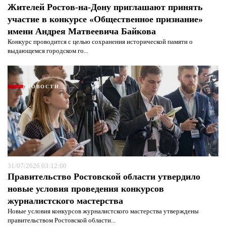
Жителей Ростов-на-Дону приглашают принять
участие в конкурсе «Общественное признание»
имени Андрея Матвеевича Байкова
Конкурс проводится с целью сохранения исторической памяти о
выдающемся городском го...
НОВОСТИ
Я согласен с
политикой конфиденциальности и
защиты информации*
Я согласен с
политикой конфиденциальности и
защиты информации*
31/07/2026 03:12:00
Правительство Ростовской области утвердило
новые условия проведения конкурсов
журналистского мастерства
Новые условия конкурсов журналистского мастерства утверждены
правительством Ростовской области...