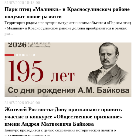
31/07/2026 18:18:00
Парк птиц «Малинки» в Красносулинском районе
получит новое развити
Территория рядом с популярным туристическим объектом «Парком птиц
«Малинки» в Красносулинском районе должна преобразиться в рамках
реа...
НОВОСТИ
31/07/2026 03:40:00
Жителей Ростов-на-Дону приглашают принять
Я согласен с
политикой конфиденциальности и
защиты информации*
Я согласен с
политикой конфиденциальности и
участие в конкурсе «Общественное признание»
защиты информации*
имени Андрея Матвеевича Байкова
Конкурс проводится с целью сохранения исторической памяти о
выдающемся городском го...