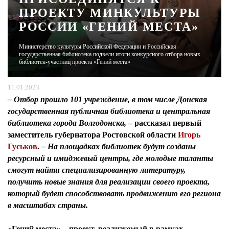
ПРОЕКТУ МИНКУЛЬТУРЫ
РОССИИ «ГЕНИЙ МЕСТА»
ЖУРНАЛ
Министерство культуры Российской Федерации и Российская
государственная библиотека подвели итоги конкурсного отбора новых
библиотек-участниц проекта «Гений места»
11.01.2023
– Отбор прошло 101 учреждение, в том числе Донская
государственная публичная библиотека и центральная
библиотека города Волгодонска,
– рассказал
первый
заместитель губернатора Ростовской области
Игорь
Гуськов
.
– На площадках библиотек будут созданы
ресурсный и имиджевый центры, где молодые таланты
смогут найти специализированную литературу,
получить новые знания для реализации своего проекта,
который будет способствовать продвижению его региона
в масштабах страны.
«Гений места» – проект, реализуемый в рамках