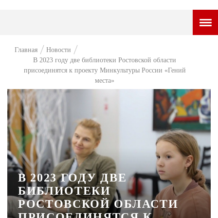
ГОРОДСКОЙ ПОРТАЛ
Главная
Новости
В 2023 году две библиотеки Ростовской области
НОВОСТИ
присоединятся к проекту Минкультуры России «Гений
места»
ВОПРОС НЕДЕЛИ
ПРЕМЬЕРА
ТАМ И ТУТ
СТИЛЬ ЖИЗНИ
ХАЙП
В 2023 ГОДУ ДВЕ
ЧЕЛОВЕК ОСОБЕННЫЙ
БИБЛИОТЕКИ
КУЛЬТ ЕДЫ
РОСТОВСКОЙ ОБЛАСТИ
ПРИСОЕДИНЯТСЯ К
АФИША