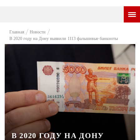
ГОРОДСКОЙ ПОРТАЛ
Главная
Новости
В 2020 году на Дону выявили 1113 фальшивые банкноты
НОВОСТИ
ВОПРОС НЕДЕЛИ
ПРЕМЬЕРА
ТАМ И ТУТ
СТИЛЬ ЖИЗНИ
ХАЙП
ЧЕЛОВЕК ОСОБЕННЫЙ
КУЛЬТ ЕДЫ
В 2020 ГОДУ НА ДОНУ
АФИША