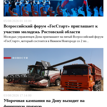
05/08/2026 01:10:00
Всероссийский форум «ГосСтарт» приглашает к
участию молодежь Ростовской области
Молодых управленцев Дона приглашают на пятый Всероссийский форум
«ГосСтарт», который состоится в Нижнем Новгороде со 2 по...
Я согласен с
политикой конфиденциальности и
НОВОСТИ
защиты информации*
Я согласен с
политикой конфиденциальности и
защиты информации*
03/08/2026 17:14:00
Уборочная кампания на Дону выходит на
финишную прямую