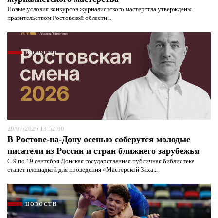
Новые условия конкурсов журналистского мастерства утверждены
правительством Ростовской области...
Я согласен с
политикой конфиденциальности и
защиты информации*
Я согласен с
политикой конфиденциальности и
защиты информации*
НОВОСТИ
29/07/2026 13:52:00
В Ростове-на-Дону осенью соберутся молодые
писатели из России и стран ближнего зарубежья
С 9 по 19 сентября Донская государственная публичная библиотека
станет площадкой для проведения «Мастерской Заха...
НОВОСТИ