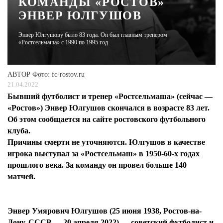
КОМАНДЫ «РОСТОВ»
ЭНВЕР ЮЛГУШОВ
ЖУРНАЛ
Энвер Юлгушову было 83 года. Он был главным тренером
«Ростсельмаша» с 1990 по 1995 год
АВТОР
Фото: fc-rostov.ru
21.04.2022
Бывший футболист и тренер «Ростсельмаша» (сейчас —
«Ростов») Энвер Юлгушов скончался в возрасте 83 лет.
Об этом сообщается на сайте ростовского футбольного
клуба.
Причины смерти не уточняются. Юлгушов в качестве
игрока выступал за «Ростсельмаш» в 1950-60-х годах
прошлого века. За команду он провел больше 140
матчей.
Энвер Умярович Юлгушов (25 июня 1938, Ростов-на-
Дону, СССР — 20 апреля 2022) — советский футболист и