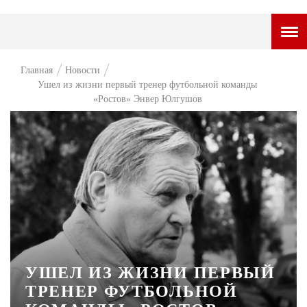
ГОРОДСКОЙ ПОРТАЛ
Главная
Новости
Ушел из жизни первый тренер футбольной команды
НОВОСТИ
«Ростов» Энвер Юлгушов
ВОПРОС НЕДЕЛИ
ПРЕМЬЕРА
ТАМ И ТУТ
СТИЛЬ ЖИЗНИ
ХАЙП
ЧЕЛОВЕК ОСОБЕННЫЙ
УШЕЛ ИЗ ЖИЗНИ ПЕРВЫЙ
КУЛЬТ ЕДЫ
ТРЕНЕР ФУТБОЛЬНОЙ
АФИША