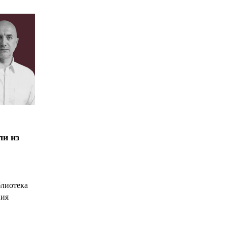
ли из
блиотека
ния