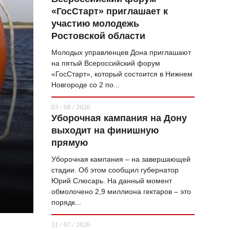
«ГосСтарт» приглашает к
ВОПРОС НЕДЕЛИ
участию молодежь
ПРЕМЬЕРА
Ростовской области
ТАМ И ТУТ
Молодых управленцев Дона приглашают
на пятый Всероссийский форум
СТИЛЬ ЖИЗНИ
«ГосСтарт», который состоится в Нижнем
Новгороде со 2 по...
ХАЙП
03 / 08 / 2026
ЧЕЛОВЕК ОСОБЕННЫЙ
Уборочная кампания на Дону
выходит на финишную
КУЛЬТ ЕДЫ
прямую
АФИША
Уборочная кампания – на завершающей
стадии. Об этом сообщил губернатор
ЖУРНАЛ
Юрий Слюсарь. На данный момент
обмолочено 2,9 миллиона гектаров – это
порядк...
31 / 07 / 2026