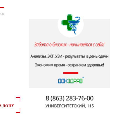
ся
А ДОНУ