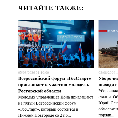
ЧИТАЙТЕ ТАКЖЕ:
НОВОСТИ
НОВ
05/08/2026 01:10:00
03/08/2026 1
Всероссийский форум «ГосСтарт»
Уборочн
приглашает к участию молодежь
выходит
Ростовской области
Уборочная
стадии. О
Молодых управленцев Дона приглашают
Юрий Слюс
на пятый Всероссийский форум
обмолочено
«ГосСтарт», который состоится в
порядк...
Нижнем Новгороде со 2 по...