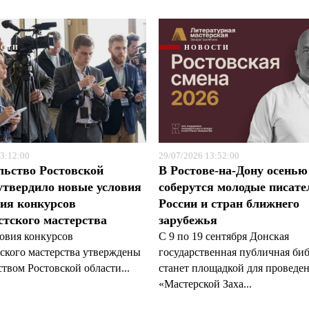
ОСТИ
НОВОСТИ
3:12:00
29/07/2026 13:52:00
льство Ростовской
В Ростове-на-Дону осенью
утвердило новые условия
соберутся молодые писате
ия конкурсов
России и стран ближнего
тского мастерства
зарубежья
овия конкурсов
С 9 по 19 сентября Донская
ского мастерства утверждены
государственная публичная би
твом Ростовской области...
станет площадкой для проведе
«Мастерской Заха...