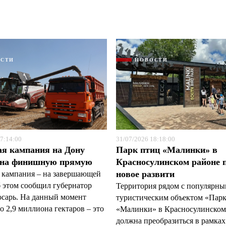
ОСТИ
НОВОСТИ
Я согласен с
Я согласен с
политикой конфиденциальности и защиты информации
политикой конфиденциальности и защиты информации
7:14:00
31/07/2026 18:18:00
ая кампания на Дону
Парк птиц «Малинки» в
 на финишную прямую
Красносулинском районе 
новое развити
 кампания – на завершающей
б этом сообщил губернатор
Территория рядом с популярн
арь. На данный момент
туристическим объектом «Пар
 2,9 миллиона гектаров – это
«Малинки» в Красносулинском
должна преобразиться в рамках 