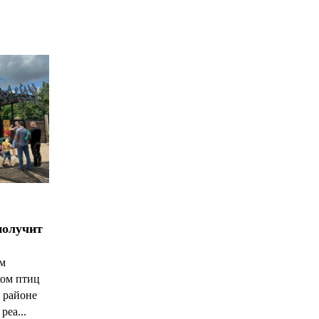
*
*
получит
ым
ком птиц
 районе
реа...