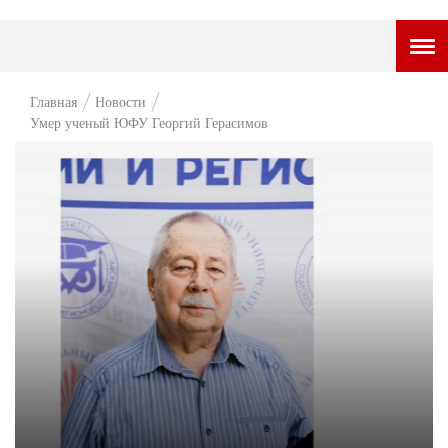
ГОРОДСКОЙ ПОРТАЛ
Главная
Новости
Умер ученый ЮФУ Георгий Герасимов
НОВОСТИ
ВОПРОС НЕДЕЛИ
ПРЕМЬЕРА
ТАМ И ТУТ
СТИЛЬ ЖИЗНИ
ХАЙП
ЧЕЛОВЕК ОСОБЕННЫЙ
КУЛЬТ ЕДЫ
АФИША