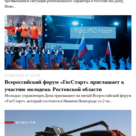
чрезвычайной ситуации регионального характера в Ростове-на-Дону,
Ново...
НОВОСТИ
05/08/2026 01:10:00
Всероссийский форум «ГосСтарт» приглашает к
участию молодежь Ростовской области
Я согласен с
политикой конфиденциальности и
Молодых управленцев Дона приглашают на пятый Всероссийский форум
защиты информации*
Я согласен с
политикой конфиденциальности и
«ГосСтарт», который состоится в Нижнем Новгороде со 2 по...
защиты информации*
НОВОСТИ