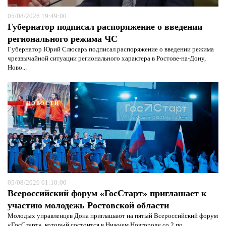
05/08/2026 19:49:00
Губернатор подписал распоряжение о введении
регионального режима ЧС
Губернатор Юрий Слюсарь подписал распоряжение о введении режима
чрезвычайной ситуации регионального характера в Ростове-на-Дону,
Ново...
НОВОСТИ
05/08/2026 01:10:00
Я согласен с
политикой конфиденциальности и
Всероссийский форум «ГосСтарт» приглашает к
защиты информации*
Я согласен с
политикой конфиденциальности и
защиты информации*
участию молодежь Ростовской области
Молодых управленцев Дона приглашают на пятый Всероссийский форум
«ГосСтарт», который состоится в Нижнем Новгороде со 2 по...