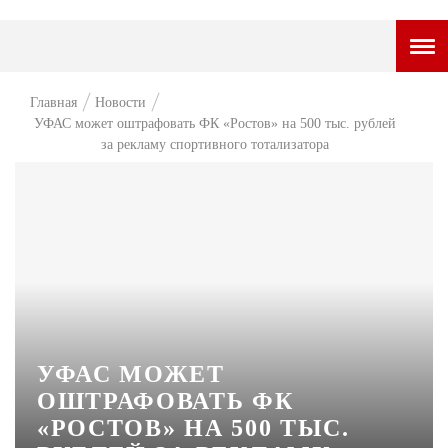
ГОРОДСКОЙ ПОРТАЛ
Главная
Новости
УФАС может оштрафовать ФК «Ростов» на 500 тыс. рублей
НОВОСТИ
за рекламу спортивного тотализатора
ВОПРОС НЕДЕЛИ
ПРЕМЬЕРА
ТАМ И ТУТ
СТИЛЬ ЖИЗНИ
ХАЙП
УФАС МОЖЕТ
ЧЕЛОВЕК ОСОБЕННЫЙ
ОШТРАФОВАТЬ ФК
КУЛЬТ ЕДЫ
«РОСТОВ» НА 500 ТЫС.
АФИША