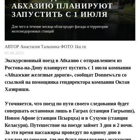
АБХАЗИЮ ПЛАНИРУЮТ
ЗАПУСТИТЬ С 1 ИЮЛЯ
ЖУРНАЛ
Для чего в течение месяца облагородят фасады и территории
железнодорожных станций
АВТОР
Анастасия Талызина ФОТО 1ku.ru
01.06.2021
Экскурсионный поезд в Абхазию с отправлением из
Ростова-на-Дону планирует пустить с 1 июля компания
«Абхазские железные дороги», сообщат Donnews.ru со
ссылкой на помощника гендиректора компании Октая
Хазириши.
Уточняется, что поезд по пути своего следования будет
совершать остановки лишь в Гаграх (станция Гагрыпш),
Новом Афоне (станция Псырцха) и в Сухуми (станция
Келасури). Путешествие на поезде займет 3 дня и 2 ночи.
За это время пассажиры проведут по одному дню в
каждом из городов, где им будут предложены экскурсии