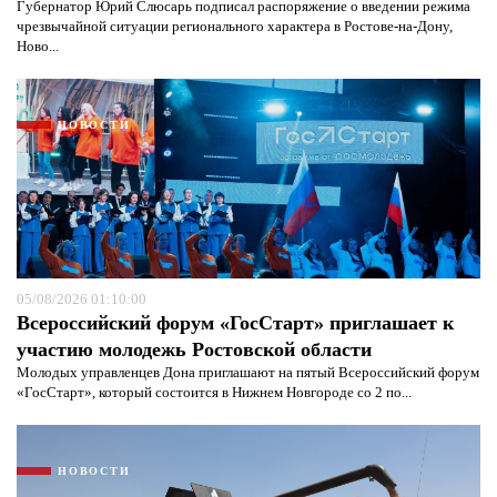
Губернатор Юрий Слюсарь подписал распоряжение о введении режима
чрезвычайной ситуации регионального характера в Ростове-на-Дону,
Ново...
НОВОСТИ
05/08/2026 01:10:00
Всероссийский форум «ГосСтарт» приглашает к
участию молодежь Ростовской области
Я согласен с
политикой конфиденциальности и
Молодых управленцев Дона приглашают на пятый Всероссийский форум
защиты информации*
Я согласен с
политикой конфиденциальности и
«ГосСтарт», который состоится в Нижнем Новгороде со 2 по...
защиты информации*
НОВОСТИ