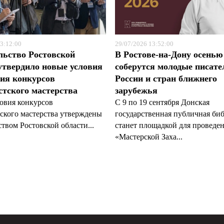
3:12:00
29/07/2026 13:52:00
льство Ростовской
В Ростове-на-Дону осенью
утвердило новые условия
соберутся молодые писате
ия конкурсов
России и стран ближнего
тского мастерства
зарубежья
овия конкурсов
С 9 по 19 сентября Донская
ского мастерства утверждены
государственная публичная би
твом Ростовской области...
станет площадкой для проведе
«Мастерской Заха...