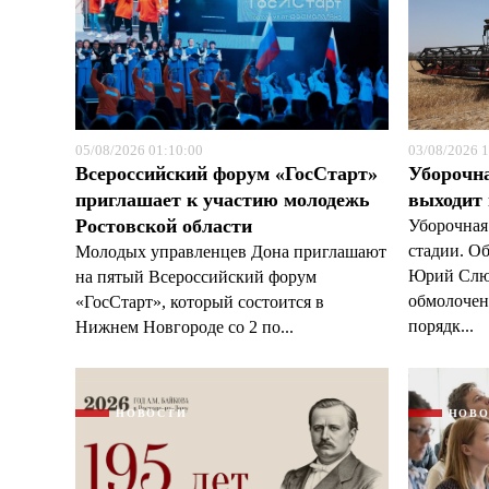
05/08/2026 01:10:00
03/08/2026 1
Всероссийский форум «ГосСтарт»
Уборочн
приглашает к участию молодежь
выходит
Ростовской области
Уборочная
стадии. О
Молодых управленцев Дона приглашают
Юрий Слюс
на пятый Всероссийский форум
обмолочено
«ГосСтарт», который состоится в
порядк...
Нижнем Новгороде со 2 по...
НОВОСТИ
НОВ