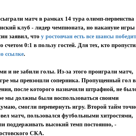
сыграли матч в рамках 14 тура олимп-первенства
ский клуб - лидер чемпионата, но накануне игры
ин заявил, что
у ростовчан есть все шансы победи
о счетом 0:1 в пользу гостей. Для тех, кто пропуст
по ссылке
.
и и не забили голы. Из-за этого проиграли матч,
игре мы превзошли соперника. Пропущенный гол в
ения, после которого назначили штрафной, не был
игре мы должны были воспользоваться своими
думаю, смогли перевернуть игру. Второй тайм точн
ровел матч, пользовался футбольными хитростями,
ли поддерживать высокий темп постоянно, -
остовского СКА.