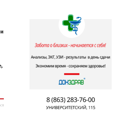
 и
,
ся