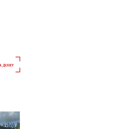
А ДОНУ
*
*