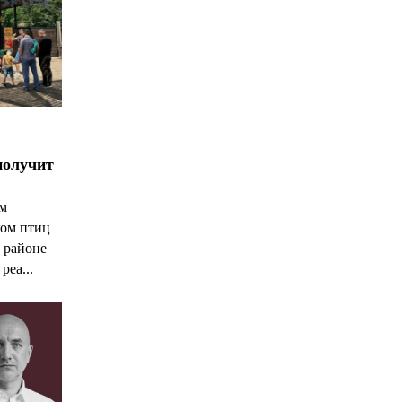
получит
ым
ком птиц
 районе
реа...