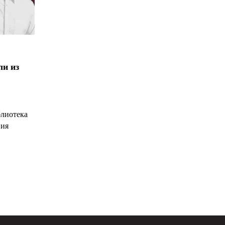
ли из
блиотека
ния