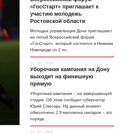
«ГосСтарт» приглашает к
ВОПРОС НЕДЕЛИ
участию молодежь
ПРЕМЬЕРА
Ростовской области
ТАМ И ТУТ
Молодых управленцев Дона приглашают
на пятый Всероссийский форум
СТИЛЬ ЖИЗНИ
«ГосСтарт», который состоится в Нижнем
Новгороде со 2 по...
ХАЙП
03 / 08 / 2026
ЧЕЛОВЕК ОСОБЕННЫЙ
Уборочная кампания на Дону
выходит на финишную
КУЛЬТ ЕДЫ
прямую
АФИША
Уборочная кампания – на завершающей
стадии. Об этом сообщил губернатор
ЖУРНАЛ
Юрий Слюсарь. На данный момент
обмолочено 2,9 миллиона гектаров – это
порядк...
31 / 07 / 2026