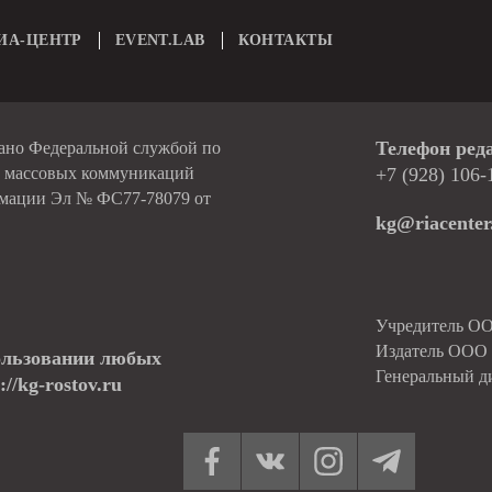
ИА-ЦЕНТР
EVENT.LAB
КОНТАКТЫ
Телефон ред
вано Федеральной службой по
и массовых коммуникаций
+7 (928) 106-
рмации Эл № ФС77-78079 от
kg@riacenter
Учредитель О
Издатель ОО
ользовании любых
Генеральный д
//kg-rostov.ru