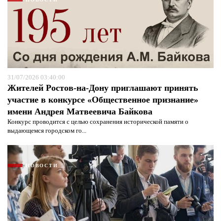
31/07/2026 03:40:00
Жителей Ростов-на-Дону приглашают принять
участие в конкурсе «Общественное признание»
имени Андрея Матвеевича Байкова
Конкурс проводится с целью сохранения исторической памяти о
выдающемся городском го...
Я согласен с
политикой конфиденциальности и
защиты информации*
Я согласен с
политикой конфиденциальности и
защиты информации*
НОВОСТИ