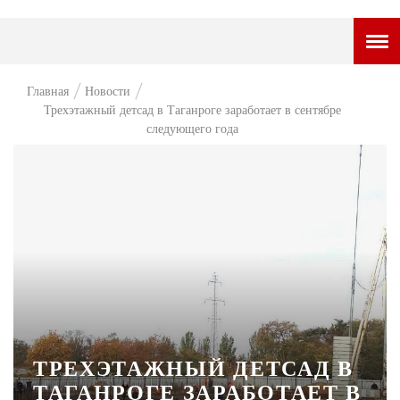
ГОРОДСКОЙ ПОРТАЛ
Главная
Новости
Трехэтажный детсад в Таганроге заработает в сентябре
НОВОСТИ
следующего года
ВОПРОС НЕДЕЛИ
ПРЕМЬЕРА
ТАМ И ТУТ
СТИЛЬ ЖИЗНИ
ХАЙП
ЧЕЛОВЕК ОСОБЕННЫЙ
ТРЕХЭТАЖНЫЙ ДЕТСАД В
КУЛЬТ ЕДЫ
ТАГАНРОГЕ ЗАРАБОТАЕТ В
АФИША