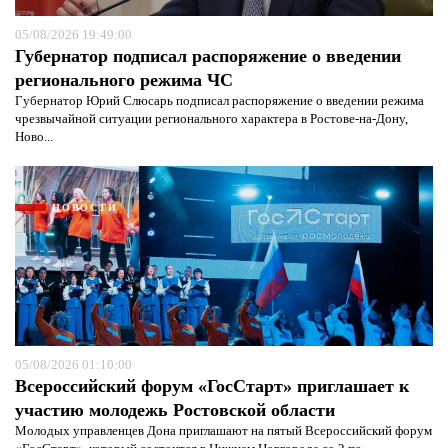
05/08/2026 19:49:00
Губернатор подписал распоряжение о введении
регионального режима ЧС
Губернатор Юрий Слюсарь подписал распоряжение о введении режима
чрезвычайной ситуации регионального характера в Ростове-на-Дону,
Ново...
НОВОСТИ
05/08/2026 01:10:00
Я согласен с
политикой конфиденциальности и
Всероссийский форум «ГосСтарт» приглашает к
защиты информации*
Я согласен с
политикой конфиденциальности и
защиты информации*
участию молодежь Ростовской области
Молодых управленцев Дона приглашают на пятый Всероссийский форум