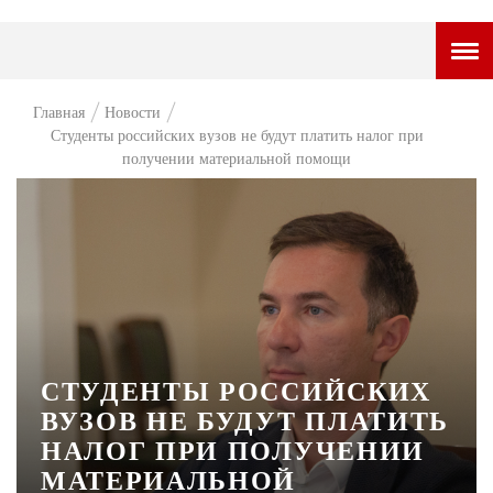
ГОРОДСКОЙ ПОРТАЛ
Главная
Новости
Студенты российских вузов не будут платить налог при
НОВОСТИ
получении материальной помощи
ВОПРОС НЕДЕЛИ
ПРЕМЬЕРА
ТАМ И ТУТ
СТИЛЬ ЖИЗНИ
ХАЙП
СТУДЕНТЫ РОССИЙСКИХ
ЧЕЛОВЕК ОСОБЕННЫЙ
ВУЗОВ НЕ БУДУТ ПЛАТИТЬ
НАЛОГ ПРИ ПОЛУЧЕНИИ
КУЛЬТ ЕДЫ
МАТЕРИАЛЬНОЙ
АФИША