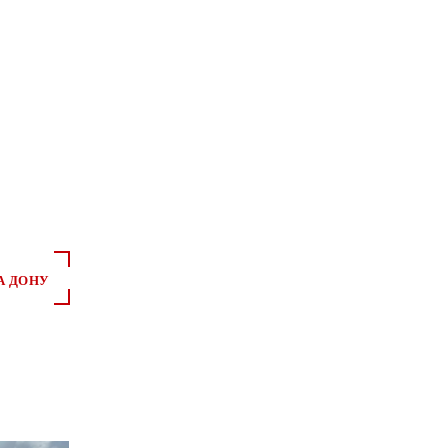
*
*
А ДОНУ