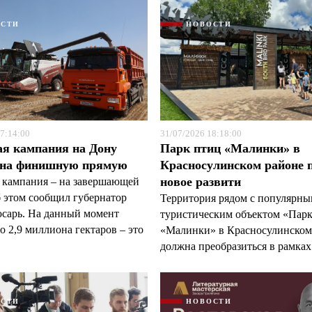
ОСТИ
НОВОСТИ
7:14:00
31/07/2026 18:18:00
ая кампания на Дону
Парк птиц «Малинки» в
 на финишную прямую
Красносулинском районе 
новое развити
 кампания – на завершающей
б этом сообщил губернатор
Территория рядом с популярн
арь. На данный момент
туристическим объектом «Пар
 2,9 миллиона гектаров – это
«Малинки» в Красносулинском
должна преобразиться в рамках 
ОСТИ
НОВОСТИ