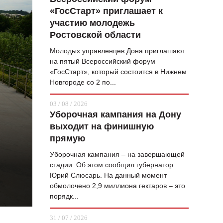
«ГосСтарт» приглашает к
ВОПРОС НЕДЕЛИ
участию молодежь
ПРЕМЬЕРА
Ростовской области
ТАМ И ТУТ
Молодых управленцев Дона приглашают
на пятый Всероссийский форум
СТИЛЬ ЖИЗНИ
«ГосСтарт», который состоится в Нижнем
Новгороде со 2 по...
ХАЙП
03 / 08 / 2026
ЧЕЛОВЕК ОСОБЕННЫЙ
Уборочная кампания на Дону
выходит на финишную
КУЛЬТ ЕДЫ
прямую
АФИША
Уборочная кампания – на завершающей
стадии. Об этом сообщил губернатор
ЖУРНАЛ
Юрий Слюсарь. На данный момент
обмолочено 2,9 миллиона гектаров – это
порядк...
31 / 07 / 2026