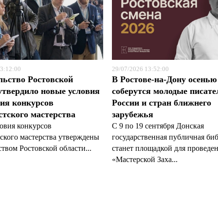
3:12:00
29/07/2026 13:52:00
льство Ростовской
В Ростове-на-Дону осенью
утвердило новые условия
соберутся молодые писате
ия конкурсов
России и стран ближнего
тского мастерства
зарубежья
овия конкурсов
С 9 по 19 сентября Донская
ского мастерства утверждены
государственная публичная би
твом Ростовской области...
станет площадкой для проведе
«Мастерской Заха...