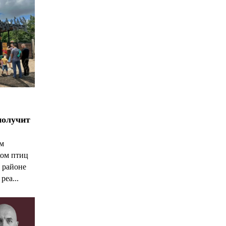
получит
ым
ком птиц
 районе
реа...