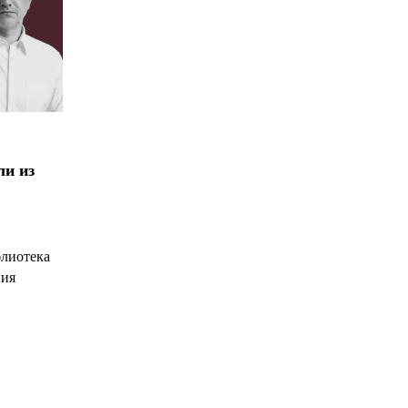
ли из
блиотека
ния