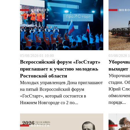
НОВОСТИ
НОВ
05/08/2026 01:10:00
03/08/2026 1
Всероссийский форум «ГосСтарт»
Уборочн
приглашает к участию молодежь
выходит
Ростовской области
Уборочная
стадии. О
Молодых управленцев Дона приглашают
Юрий Слюс
на пятый Всероссийский форум
обмолочено
«ГосСтарт», который состоится в
порядк...
Нижнем Новгороде со 2 по...
НОВОСТИ
НОВ