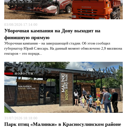
03/08/2026 17:14:00
Уборочная кампания на Дону выходит на
финишную прямую
Уборочная кампания – на завершающей стадии. Об этом сообщил
губернатор Юрий Слюсарь. На данный момент обмолочено 2,9 миллиона
гектаров – это порядк...
НОВОСТИ
Я согласен с
политикой конфиденциальности и
защиты информации*
Я согласен с
политикой конфиденциальности и
защиты информации*
31/07/2026 18:18:00
Парк птиц «Малинки» в Красносулинском районе