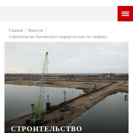
ГОРОДСКОЙ ПОРТАЛ
Главная
Новости
Строительство Багаевского гидроузла идет по графику
НОВОСТИ
ВОПРОС НЕДЕЛИ
ПРЕМЬЕРА
ТАМ И ТУТ
СТИЛЬ ЖИЗНИ
ХАЙП
ЧЕЛОВЕК ОСОБЕННЫЙ
КУЛЬТ ЕДЫ
СТРОИТЕЛЬСТВО
АФИША