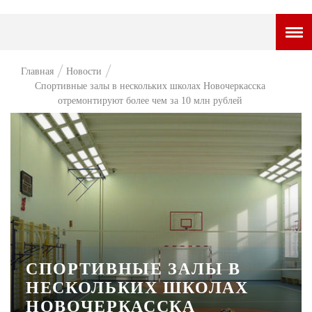
ГОРОДСКОЙ ПОРТАЛ
Главная
Новости
Спортивные залы в нескольких школах Новочеркасска
НОВОСТИ
отремонтируют более чем за 10 млн рублей
ВОПРОС НЕДЕЛИ
ПРЕМЬЕРА
ТАМ И ТУТ
СТИЛЬ ЖИЗНИ
ХАЙП
ЧЕЛОВЕК ОСОБЕННЫЙ
СПОРТИВНЫЕ ЗАЛЫ В
НЕСКОЛЬКИХ ШКОЛАХ
КУЛЬТ ЕДЫ
НОВОЧЕРКАССКА
АФИША