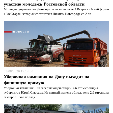
участию молодежь Ростовской области
Молодых управленцев Дона приглашают на пятый Всероссийский форум
«ГосСтарт», который состоится в Нижнем Новгороде со 2 по...
НОВОСТИ
Я согласен с
политикой конфиденциальности и
защиты информации*
Я согласен с
политикой конфиденциальности и
защиты информации*
03/08/2026 17:14:00
Уборочная кампания на Дону выходит на
финишную прямую
Уборочная кампания – на завершающей стадии. Об этом сообщил
губернатор Юрий Слюсарь. На данный момент обмолочено 2,9 миллиона
гектаров – это порядк...