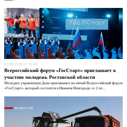
НОВОСТИ
05/08/2026 01:10:00
Всероссийский форум «ГосСтарт» приглашает к
участию молодежь Ростовской области
Молодых управленцев Дона приглашают на пятый Всероссийский форум
Я согласен с
политикой конфиденциальности и
«ГосСтарт», который состоится в Нижнем Новгороде со 2 по...
защиты информации*
Я согласен с
политикой конфиденциальности и
защиты информации*
НОВОСТИ