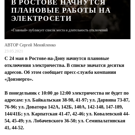
В РОСТОВЕ НАЧНУТСЯ
ПЛАНОВЫЕ РАБОТЫ НА
ЖУРНАЛ
ЭЛЕКТРОСЕТИ
«Главный» публикует список места и длительность отключений
АВТОР
Сергей Меняйленко
23.05.2021
С 24 мая в Ростове-на-Дону начнутся плановые
отключения электричества. В списке значатся десятки
адресов. Об этом сообщает пресс-служба компании
«Донэнерго».
В понедельник с 10:00 до 12:00 электричества не будет по
адресам: ул. Байкальская 38-98, 41-97; ул. Дарвина 73-87,
76-96; ул. Доватора 142А, 142Б, 140А, 142-148, 147-189,
144/41Б; ул. Карпатская 41-47, 42-46; ул. Ковалевской 44-
54, 45-49; ул. Лобачевского 36-50; ул. Семипалатинская
41, 44-52.