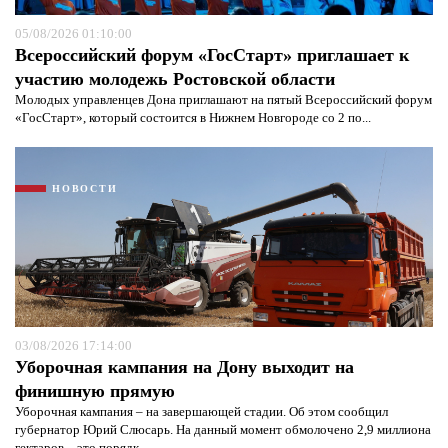
05/08/2026 01:10:00
Всероссийский форум «ГосСтарт» приглашает к
участию молодежь Ростовской области
Молодых управленцев Дона приглашают на пятый Всероссийский форум
«ГосСтарт», который состоится в Нижнем Новгороде со 2 по...
НОВОСТИ
Я согласен с
политикой конфиденциальности и
защиты информации*
Я согласен с
политикой конфиденциальности и
защиты информации*
03/08/2026 17:14:00
Уборочная кампания на Дону выходит на
финишную прямую
Уборочная кампания – на завершающей стадии. Об этом сообщил
губернатор Юрий Слюсарь. На данный момент обмолочено 2,9 миллиона
гектаров – это порядк...