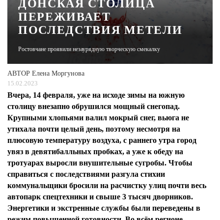
ДОНСКАЯ СТОЛИЦА
ПЕРЕЖИВАЕТ
ЖУРНАЛ
ПОСЛЕДСТВИЯ МЕТЕЛИ
Ростовчане проявили незаурядную творческую смекалку
АВТОР
Елена Моргунова
15.02.2023
Вчера, 14 февраля, уже на исходе зимы на южную
столицу внезапно обрушился мощный снегопад.
Крупными хлопьями валил мокрый снег, вьюга не
утихала почти целый день, поэтому несмотря на
плюсовую температуру воздуха, с раннего утра город
увяз в девятибалльных пробках, а уже к обеду на
тротуарах выросли внушительные сугробы. Чтобы
справиться с последствиями разгула стихии
коммунальщики бросили на расчистку улиц почти весь
автопарк спецтехники и свыше 3 тысяч дворников.
Энергетики и экстренные службы были переведены в
режим повышенной готовности. Во всём регионе