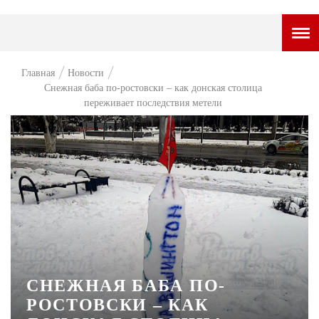
ГОРОДСКОЙ ПОРТАЛ
Главная
Новости
Снежная баба по-ростовски – как донская столица
НОВОСТИ
переживает последствия метели
ВОПРОС НЕДЕЛИ
ПРЕМЬЕРА
ТАМ И ТУТ
СТИЛЬ ЖИЗНИ
ХАЙП
ЧЕЛОВЕК ОСОБЕННЫЙ
СНЕЖНАЯ БАБА ПО-
КУЛЬТ ЕДЫ
РОСТОВСКИ – КАК
АФИША