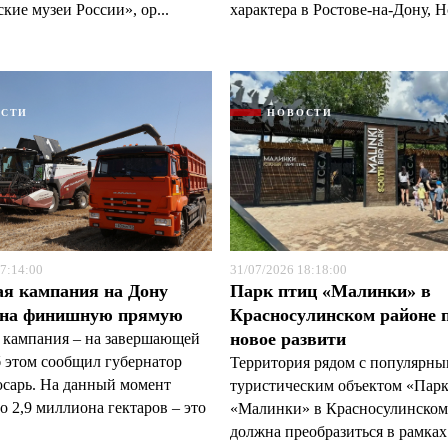
кие музеи России», ор...
характера в Ростове-на-Дону, Н
ОСТИ
НОВОСТИ
7:14:00
31/07/2026 18:18:00
ая кампания на Дону
Парк птиц «Малинки» в
 на финишную прямую
Красносулинском районе 
новое развити
 кампания – на завершающей
б этом сообщил губернатор
Территория рядом с популярн
арь. На данный момент
туристическим объектом «Пар
 2,9 миллиона гектаров – это
«Малинки» в Красносулинском
должна преобразиться в рамках 