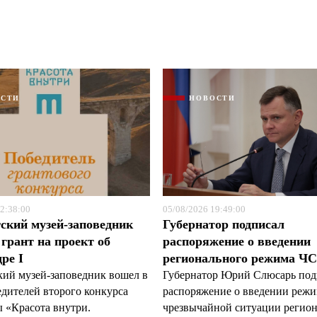
ОСТИ
НОВОСТИ
Я согласен с
Я согласен с
политикой конфиденциальности и защиты информации
политикой конфиденциальности и защиты информации
2:38:00
05/08/2026 19:49:00
ский музей-заповедник
Губернатор подписал
грант на проект об
распоряжение о введении
ре I
регионального режима Ч
кий музей-заповедник вошел в
Губернатор Юрий Слюсарь под
едителей второго конкурса
распоряжение о введении реж
 «Красота внутри.
чрезвычайной ситуации регио