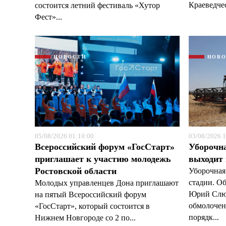
Краеведчес
состоится летний фестиваль «Хутор
Фест»...
НОВОСТИ
НОВ
05/08/2026 01:10:00
03/08/2026 1
Всероссийский форум «ГосСтарт»
Уборочн
приглашает к участию молодежь
выходит
Ростовской области
Уборочная
стадии. О
Молодых управленцев Дона приглашают
Юрий Слюс
на пятый Всероссийский форум
обмолочено
«ГосСтарт», который состоится в
порядк...
Нижнем Новгороде со 2 по...