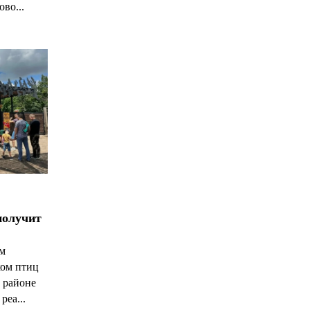
ово...
получит
ым
ком птиц
 районе
реа...