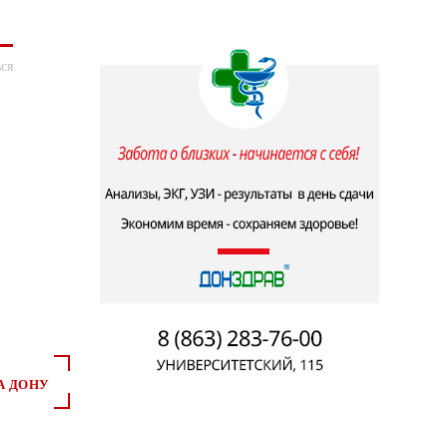
ся
А ДОНУ