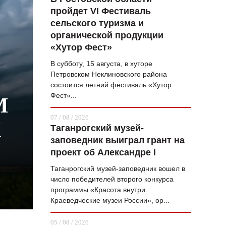
пройдет VI Фестиваль
ВОПРОС НЕДЕЛИ
сельского туризма и
ПРЕМЬЕРА
органической продукции
«Хутор Фест»
ТАМ И ТУТ
В субботу, 15 августа, в хуторе
СТИЛЬ ЖИЗНИ
Петровском Неклиновского района
состоится летний фестиваль «Хутор
ХАЙП
Фест»...
М
ЧЕЛОВЕК ОСОБЕННЫЙ
07 / 08 / 2026
Х
Таганрогский музей-
КУЛЬТ ЕДЫ
заповедник выиграл грант на
АФИША
проект об Александре I
Таганрогский музей-заповедник вошел в
ЖУРНАЛ
число победителей второго конкурса
программы «Красота внутри.
Краеведческие музеи России», ор...
05 / 08 / 2026