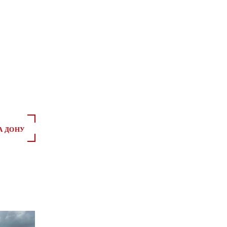
А ДОНУ
*
*