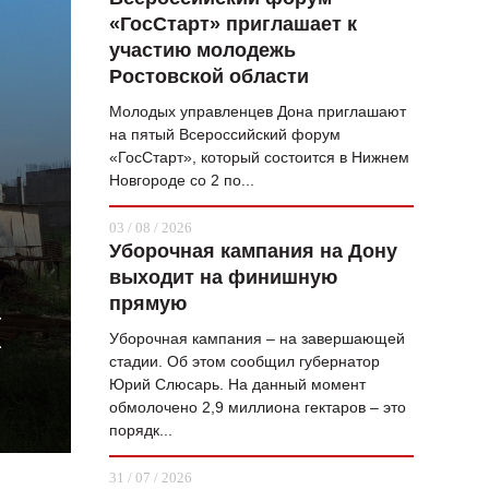
«ГосСтарт» приглашает к
ВОПРОС НЕДЕЛИ
участию молодежь
ПРЕМЬЕРА
Ростовской области
ТАМ И ТУТ
Молодых управленцев Дона приглашают
на пятый Всероссийский форум
СТИЛЬ ЖИЗНИ
«ГосСтарт», который состоится в Нижнем
Новгороде со 2 по...
ХАЙП
03 / 08 / 2026
ЧЕЛОВЕК ОСОБЕННЫЙ
Уборочная кампания на Дону
выходит на финишную
КУЛЬТ ЕДЫ
прямую
И
АФИША
Уборочная кампания – на завершающей
стадии. Об этом сообщил губернатор
ЖУРНАЛ
Юрий Слюсарь. На данный момент
обмолочено 2,9 миллиона гектаров – это
порядк...
31 / 07 / 2026