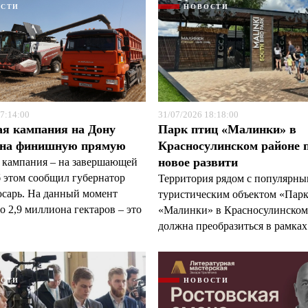
ОСТИ
НОВОСТИ
7:14:00
31/07/2026 18:18:00
ая кампания на Дону
Парк птиц «Малинки» в
 на финишную прямую
Красносулинском районе 
новое развити
 кампания – на завершающей
б этом сообщил губернатор
Территория рядом с популярн
арь. На данный момент
туристическим объектом «Пар
 2,9 миллиона гектаров – это
«Малинки» в Красносулинском
должна преобразиться в рамках 
ОСТИ
НОВОСТИ