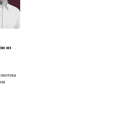
ли из
блиотека
ния