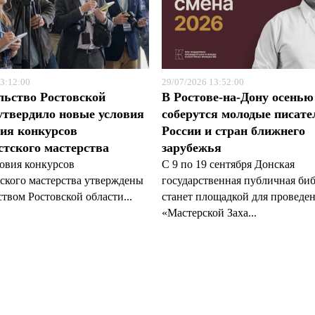
3:12:00
29/07/2026 13:52:00
льство Ростовской
В Ростове-на-Дону осенью
утвердило новые условия
соберутся молодые писате
ия конкурсов
России и стран ближнего
тского мастерства
зарубежья
овия конкурсов
С 9 по 19 сентября Донская
ского мастерства утверждены
государственная публичная би
твом Ростовской области...
станет площадкой для проведе
«Мастерской Заха...