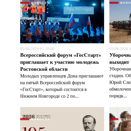
НОВОСТИ
НОВ
05/08/2026 01:10:00
03/08/2026 1
Всероссийский форум «ГосСтарт»
Уборочн
приглашает к участию молодежь
выходит
Ростовской области
Уборочная
стадии. О
Молодых управленцев Дона приглашают
Юрий Слюс
на пятый Всероссийский форум
обмолочено
«ГосСтарт», который состоится в
порядк...
Нижнем Новгороде со 2 по...
НОВОСТИ
НОВ