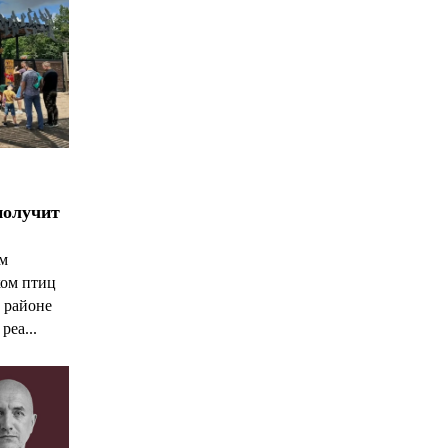
получит
ым
ком птиц
 районе
реа...