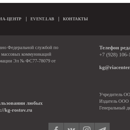
ИА-ЦЕНТР
EVENT.LAB
КОНТАКТЫ
Телефон ред
вано Федеральной службой по
и массовых коммуникаций
+7 (928) 106-
рмации Эл № ФС77-78079 от
kg@riacenter
Учредитель О
Издатель ОО
ользовании любых
Генеральный д
//kg-rostov.ru