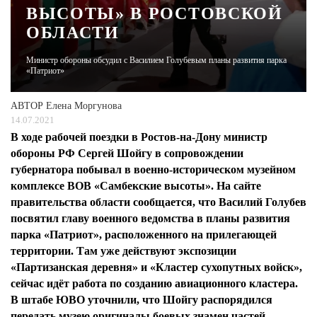
ВЫСОТЫ» В РОСТОВСКОЙ
ОБЛАСТИ
ЖУРНАЛ
Министр обороны обсудил с Василием Голубевым планы развития парка
«Патриот»
АВТОР
Елена Моргунова
14.07.2021
В ходе рабочей поездки в Ростов-на-Дону министр
обороны РФ Сергей Шойгу в сопровождении
губернатора побывал в военно-историческом музейном
комплексе ВОВ «Самбекские высоты». На сайте
правительства области сообщается, что Василий Голубев
посвятил главу военного ведомства в планы развития
парка «Патриот», расположенного на прилегающей
территории. Там уже действуют экспозиции
«Партизанская деревня» и «Кластер сухопутных войск»,
сейчас идёт работа по созданию авиационного кластера.
В штабе ЮВО уточнили, что Шойгу распорядился
передать музею оригиналы боевых знамен частей,