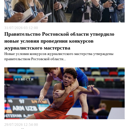
Я согласен с
политикой конфиденциальности и
защиты информации*
Я согласен с
политикой конфиденциальности и
защиты информации*
31/07/2026 03:12:00
Правительство Ростовской области утвердило
новые условия проведения конкурсов
журналистского мастерства
Новые условия конкурсов журналистского мастерства утверждены
правительством Ростовской области...
НОВОСТИ
29/07/2026 12:54:00