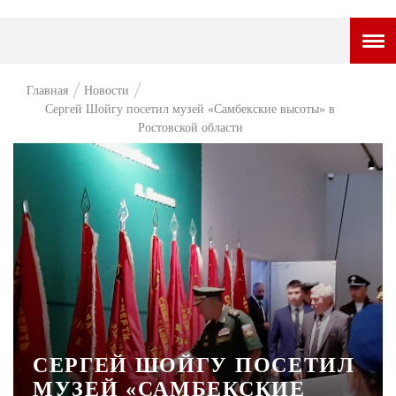
ГОРОДСКОЙ ПОРТАЛ
Главная
Новости
Сергей Шойгу посетил музей «Самбекские высоты» в
НОВОСТИ
Ростовской области
ВОПРОС НЕДЕЛИ
ПРЕМЬЕРА
ТАМ И ТУТ
СТИЛЬ ЖИЗНИ
ХАЙП
ЧЕЛОВЕК ОСОБЕННЫЙ
СЕРГЕЙ ШОЙГУ ПОСЕТИЛ
КУЛЬТ ЕДЫ
МУЗЕЙ «САМБЕКСКИЕ
АФИША