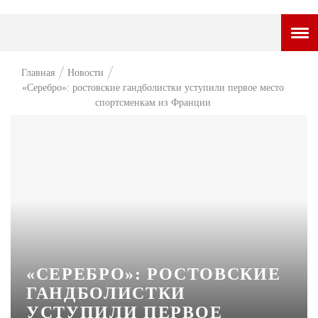
ГОРОДСКОЙ ПОРТАЛ
Главная
Новости
«Серебро»: ростовские гандболистки уступили первое место
НОВОСТИ
спортсменкам из Франции
ВОПРОС НЕДЕЛИ
ПРЕМЬЕРА
ТАМ И ТУТ
СТИЛЬ ЖИЗНИ
ХАЙП
ЧЕЛОВЕК ОСОБЕННЫЙ
«СЕРЕБРО»: РОСТОВСКИЕ
ГАНДБОЛИСТКИ
КУЛЬТ ЕДЫ
УСТУПИЛИ ПЕРВОЕ
АФИША