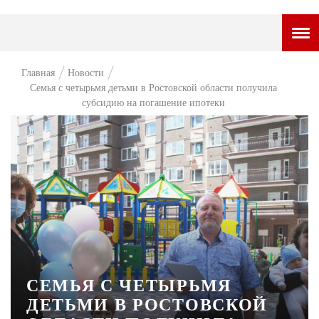
ГОРОДСКОЙ ПОРТАЛ
Главная
Новости
Семья с четырьмя детьми в Ростовской области получила
НОВОСТИ
субсидию на погашение ипотеки
ВОПРОС НЕДЕЛИ
ПРЕМЬЕРА
ТАМ И ТУТ
СТИЛЬ ЖИЗНИ
ХАЙП
ЧЕЛОВЕК ОСОБЕННЫЙ
СЕМЬЯ С ЧЕТЫРЬМЯ
КУЛЬТ ЕДЫ
ДЕТЬМИ В РОСТОВСКОЙ
АФИША