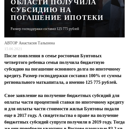
ОБЛАСТИ ПОЛУЧИЛА
СУБСИДИЮ НА
ЖУРНАЛ
ПОГАШЕНИЕ ИПОТЕКИ
Размер господдержки составил 125 775 рублей
АВТОР
Анастасия Талызина
15.06.2021
После появления в семье ростовчан Бунтовых
четвертого ребенка семья получила бюджетную
субсидию на погашение основного долга по ипотечному
кредиту. Размер господдержки составил 100% от суммы
регионального маткапитала, а именно 125 775 рублей.
Свое заявление на получение бюджетных субсидий для
оплаты части процентной ставки по ипотечному кредиту
и для оплаты части стоимости жилья Бунтовы подали
еще в 2017 году. А свидетельства о праве на получение
бюджетных субсидий супруги получили в 2019 году. Тогда
же они приобрели квартиру в Ростове площадью 83,2 кв.