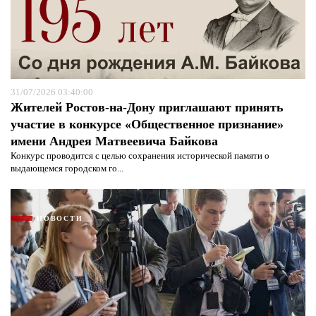
31/07/2026 03:40:00
Жителей Ростов-на-Дону приглашают принять
участие в конкурсе «Общественное признание»
имени Андрея Матвеевича Байкова
Конкурс проводится с целью сохранения исторической памяти о
выдающемся городском го...
Я согласен с
политикой конфиденциальности и
защиты информации*
Я согласен с
политикой конфиденциальности и
защиты информации*
НОВОСТИ