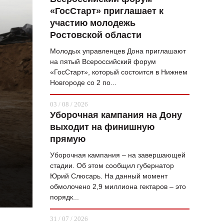
«ГосСтарт» приглашает к
ВОПРОС НЕДЕЛИ
участию молодежь
ПРЕМЬЕРА
Ростовской области
ТАМ И ТУТ
Молодых управленцев Дона приглашают
на пятый Всероссийский форум
СТИЛЬ ЖИЗНИ
«ГосСтарт», который состоится в Нижнем
Новгороде со 2 по...
ХАЙП
03 / 08 / 2026
ЧЕЛОВЕК ОСОБЕННЫЙ
Уборочная кампания на Дону
выходит на финишную
КУЛЬТ ЕДЫ
прямую
АФИША
Уборочная кампания – на завершающей
стадии. Об этом сообщил губернатор
ЖУРНАЛ
Юрий Слюсарь. На данный момент
обмолочено 2,9 миллиона гектаров – это
порядк...
31 / 07 / 2026