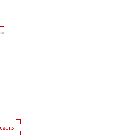
ся
*
*
А ДОНУ