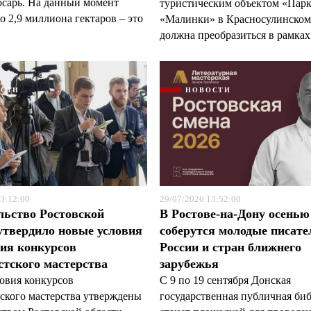
арь. На данный момент
туристическим объектом «Пар
 2,9 миллиона гектаров – это
«Малинки» в Красносулинском
должна преобразиться в рамках 
ОСТИ
НОВОСТИ
3:12:00
29/07/2026 13:52:00
льство Ростовской
В Ростове-на-Дону осенью
утвердило новые условия
соберутся молодые писате
ия конкурсов
России и стран ближнего
тского мастерства
зарубежья
овия конкурсов
С 9 по 19 сентября Донская
ского мастерства утверждены
государственная публичная би