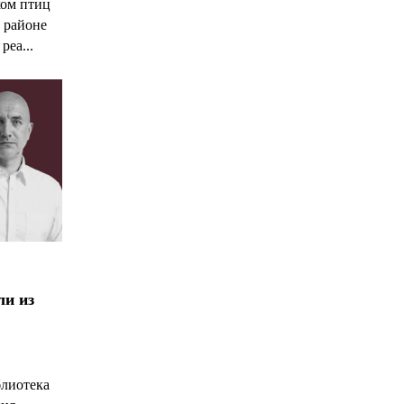
ком птиц
 районе
реа...
ли из
блиотека