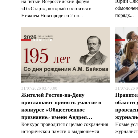
Юрий Слюс
на пятый Всероссийский форум
обмолочено
«ГосСтарт», который состоится в
порядк...
Нижнем Новгороде со 2 по...
НОВОСТИ
НОВ
31/07/2026 03:40:00
31/07/2026 0
Жителей Ростов-на-Дону
Правите
приглашают принять участие в
области 
конкурсе «Общественное
проведен
признание» имени Андрея…
журналис
Конкурс проводится с целью сохранения
Новые усл
исторической памяти о выдающемся
журналист