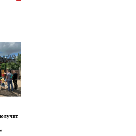
получит
ым