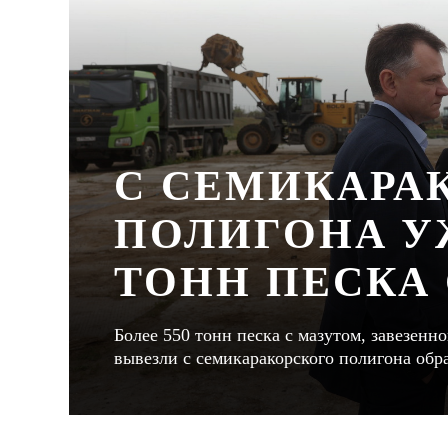
С СЕМИКАРА
ПОЛИГОНА УЖ
ТОНН ПЕСКА
Более 550 тонн песка с мазутом, завезенно
вывезли с семикаракорского полигона обр