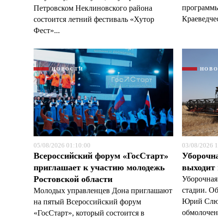
программы
Петровском Неклиновского района
Краеведчес
состоится летний фестиваль «Хутор
Фест»...
НОВОСТИ
НОВ
05/08/2026 01:10:00
03/08/2026 1
Всероссийский форум «ГосСтарт»
Уборочн
приглашает к участию молодежь
выходит
Ростовской области
Уборочная
стадии. О
Молодых управленцев Дона приглашают
Юрий Слюс
на пятый Всероссийский форум
обмолочено
«ГосСтарт», который состоится в