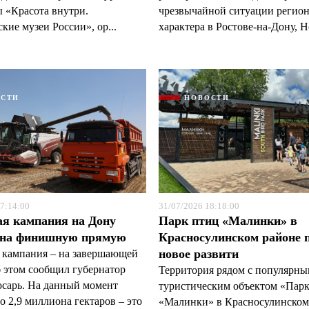
 «Красота внутри.
чрезвычайной ситуации регио
кие музеи России», ор...
характера в Ростове-на-Дону, Н
ОСТИ
НОВОСТИ
7:14:00
31/07/2026 18:18:00
ая кампания на Дону
Парк птиц «Малинки» в
 на финишную прямую
Красносулинском районе 
новое развити
 кампания – на завершающей
б этом сообщил губернатор
Территория рядом с популярн
арь. На данный момент
туристическим объектом «Пар
 2,9 миллиона гектаров – это
«Малинки» в Красносулинском