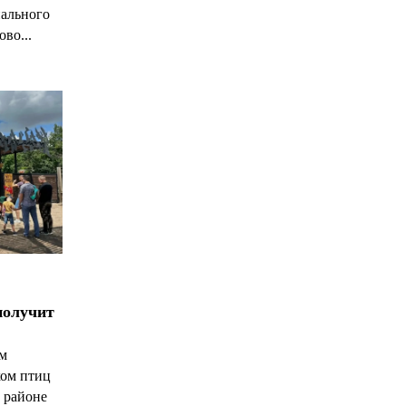
нального
ово...
получит
ым
ком птиц
 районе