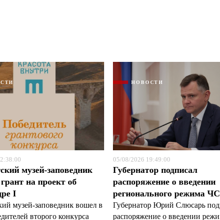
ОСТИ
НОВОСТИ
Я согласен с
Я согласен с
политикой конфиденциальности и защиты информации
политикой конфиденциальности и защиты информации
2:38:00
05/08/2026 19:49:00
ский музей-заповедник
Губернатор подписал
грант на проект об
распоряжение о введении
ре I
регионального режима Ч
кий музей-заповедник вошел в
Губернатор Юрий Слюсарь под
едителей второго конкурса
распоряжение о введении реж