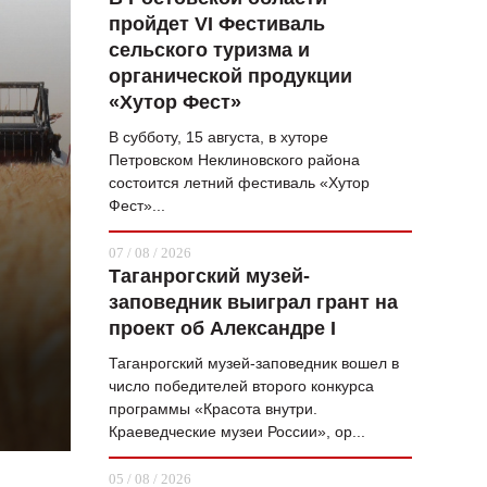
пройдет VI Фестиваль
ВОПРОС НЕДЕЛИ
сельского туризма и
ПРЕМЬЕРА
органической продукции
«Хутор Фест»
ТАМ И ТУТ
В субботу, 15 августа, в хуторе
СТИЛЬ ЖИЗНИ
Петровском Неклиновского района
состоится летний фестиваль «Хутор
ХАЙП
Фест»...
ЧЕЛОВЕК ОСОБЕННЫЙ
07 / 08 / 2026
Таганрогский музей-
КУЛЬТ ЕДЫ
заповедник выиграл грант на
АФИША
проект об Александре I
Таганрогский музей-заповедник вошел в
ЖУРНАЛ
число победителей второго конкурса
программы «Красота внутри.
Краеведческие музеи России», ор...
05 / 08 / 2026