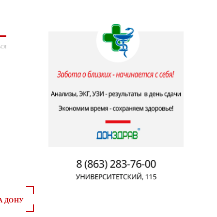
ся
А ДОНУ