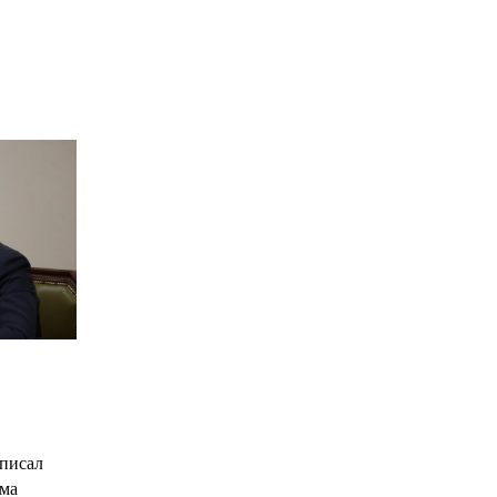
*
*
С
писал
има