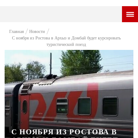
ГОРОДСКОЙ ПОРТАЛ
Главная
Новости
С ноября из Ростова в Архыз и Домбай будет курсировать
НОВОСТИ
туристический поезд
ВОПРОС НЕДЕЛИ
ПРЕМЬЕРА
ТАМ И ТУТ
СТИЛЬ ЖИЗНИ
ХАЙП
ЧЕЛОВЕК ОСОБЕННЫЙ
КУЛЬТ ЕДЫ
С НОЯБРЯ ИЗ РОСТОВА В
АФИША