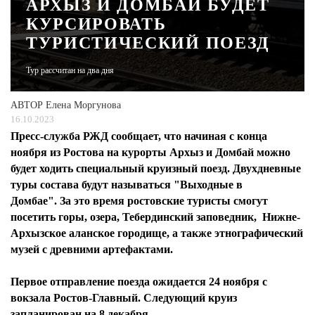
АРХЫЗ И ДОМБАЙ БУДЕТ
КУРСИРОВАТЬ
ЖУРНАЛ
ТУРИСТИЧЕСКИЙ ПОЕЗД
Тур рассчитан на два дня
АВТОР
Елена Моргунова
16.10.2023
Пресс-служба РЖД сообщает, что начиная с конца
ноября из Ростова на курорты Архыз и Домбай можно
будет ходить специальный круизный поезд. Двухдневные
туры состава будут называться "Выходные в
Домбае". За это время ростовские туристы смогут
посетить горы, озера, Тебердинский заповедник, Нижне-
Архызское аланское городище, а также этнографический
музей с древними артефактами.
Первое отправление поезда ожидается 24 ноября с
вокзала Ростов-Главный. Следующий круиз
запланирован на 8 декабря.