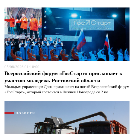
НОВОСТИ
05/08/2026 01:10:00
Всероссийский форум «ГосСтарт» приглашает к
участию молодежь Ростовской области
Молодых управленцев Дона приглашают на пятый Всероссийский форум
Я согласен с
политикой конфиденциальности и
«ГосСтарт», который состоится в Нижнем Новгороде со 2 по...
защиты информации*
Я согласен с
политикой конфиденциальности и
защиты информации*
НОВОСТИ