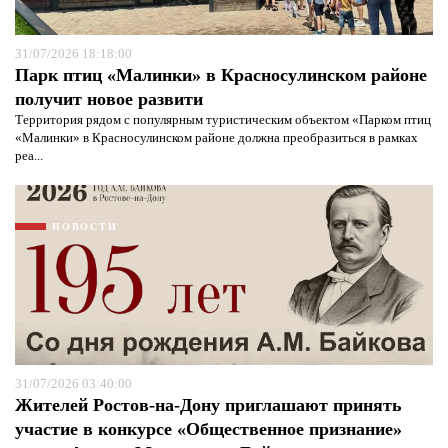
31/07/2026 18:18:00
Парк птиц «Малинки» в Красносулинском районе
получит новое развити
Территория рядом с популярным туристическим объектом «Парком птиц
«Малинки» в Красносулинском районе должна преобразиться в рамках
реа...
НОВОСТИ
31/07/2026 03:40:00
Я согласен с
политикой конфиденциальности и
защиты информации*
Жителей Ростов-на-Дону приглашают принять
Я согласен с
политикой конфиденциальности и
защиты информации*
участие в конкурсе «Общественное признание»