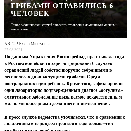
ГРИБАМИ ОТРАВИЛИСЬ 6
ЧЕЛОВЕК
ЖУРНАЛ
Также зафиксирован случай тяжёлого отравления домашними мясными
консервами
АВТОР
Елена Моргунова
27.08.2021
По данным Управления Роспотребнадзора с начала года
в Ростовской области зарегистрированы 6 случаев
отравлений людей собственноручно собранными в
лесополосах дикорастущими грибами. Среди
пострадавших один ребенок. Кроме того, зафиксирован
один лабораторно подтверждённый диагноз «ботулизм» -
смертельное заболевание вызываемое некачественным
мясными консервами домашнего приготовления.
В пресс-службе ведомства уточняется, что в сравнении с
аналогичным периодом прошлого года количество
тяжёлых отравлений возросло.