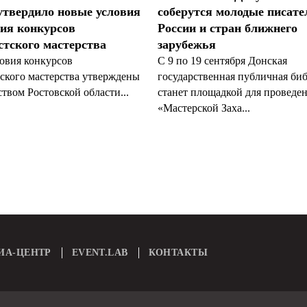
утвердило новые условия
соберутся молодые писате
ия конкурсов
России и стран ближнего
тского мастерства
зарубежья
овия конкурсов
С 9 по 19 сентября Донская
ского мастерства утверждены
государственная публичная би
твом Ростовской области...
станет площадкой для проведе
«Мастерской Заха...
ИА-ЦЕНТР
EVENT.LAB
КОНТАКТЫ