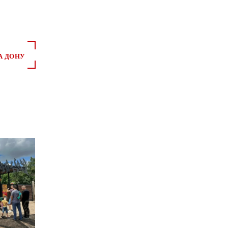
А ДОНУ
*
*