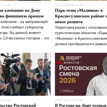
7:14:00
31/07/2026 18:18:00
ая кампания на Дону
Парк птиц «Малинки» в
 на финишную прямую
Красносулинском районе 
новое развити
 кампания – на завершающей
б этом сообщил губернатор
Территория рядом с популярн
арь. На данный момент
туристическим объектом «Пар
 2,9 миллиона гектаров – это
«Малинки» в Красносулинском
должна преобразиться в рамках 
ОСТИ
НОВОСТИ
3:12:00
29/07/2026 13:52:00
льство Ростовской
В Ростове-на-Дону осенью