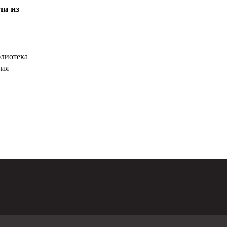
ли из
блиотека
ния