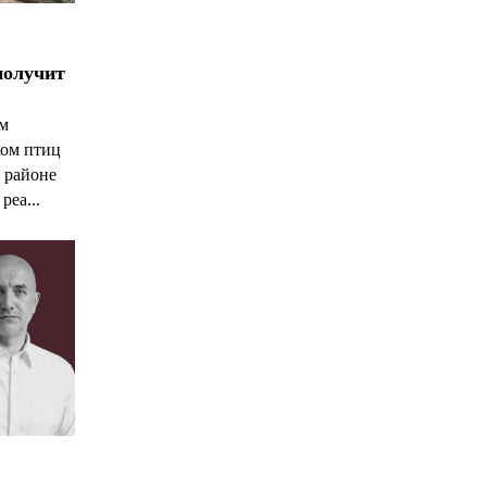
получит
ым
ком птиц
 районе
реа...