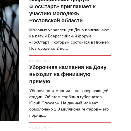
«ГосСтарт» приглашает к
ВОПРОС НЕДЕЛИ
участию молодежь
ПРЕМЬЕРА
Ростовской области
ТАМ И ТУТ
Молодых управленцев Дона приглашают
на пятый Всероссийский форум
СТИЛЬ ЖИЗНИ
«ГосСтарт», который состоится в Нижнем
Новгороде со 2 по...
ХАЙП
03 / 08 / 2026
ЧЕЛОВЕК ОСОБЕННЫЙ
Уборочная кампания на Дону
выходит на финишную
КУЛЬТ ЕДЫ
прямую
АФИША
Уборочная кампания – на завершающей
стадии. Об этом сообщил губернатор
ЖУРНАЛ
Юрий Слюсарь. На данный момент
обмолочено 2,9 миллиона гектаров – это
порядк...
31 / 07 / 2026