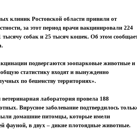
нных клиник Ростовской области привили от
стности, за этот период врачи вакцинировали 224
1 тысячу собак и 25 тысяч кошек. Об этом сообщае
а.
вакцинации подвергаются зоопарковые животные и
 В общую статистику входят и вынужденно
учных по бешенству территориях».
я ветеринарная лаборатория провела 188
вотных. Вирусное заболевание подтвердилось тольк
о были домашние питомцы, которые имели
 фауной, в двух – дикие плотоядные животные.