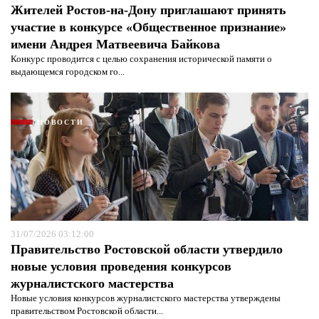
Жителей Ростов-на-Дону приглашают принять
участие в конкурсе «Общественное признание»
имени Андрея Матвеевича Байкова
Конкурс проводится с целью сохранения исторической памяти о
выдающемся городском го...
НОВОСТИ
Я согласен с
политикой конфиденциальности и
защиты информации*
Я согласен с
политикой конфиденциальности и
защиты информации*
31/07/2026 03:12:00
Правительство Ростовской области утвердило
новые условия проведения конкурсов
журналистского мастерства
Новые условия конкурсов журналистского мастерства утверждены
правительством Ростовской области...