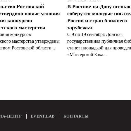
3:12:00
29/07/2026 13:52:00
льство Ростовской
В Ростове-на-Дону осенью
утвердило новые условия
соберутся молодые писате
ия конкурсов
России и стран ближнего
тского мастерства
зарубежья
овия конкурсов
С 9 по 19 сентября Донская
ского мастерства утверждены
государственная публичная би
твом Ростовской области...
станет площадкой для проведе
«Мастерской Заха...
ИА-ЦЕНТР
EVENT.LAB
КОНТАКТЫ