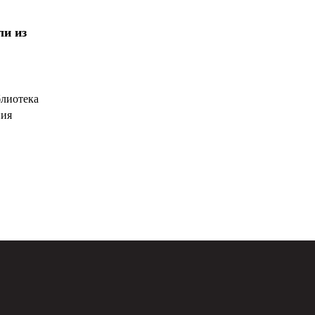
ли из
блиотека
ния