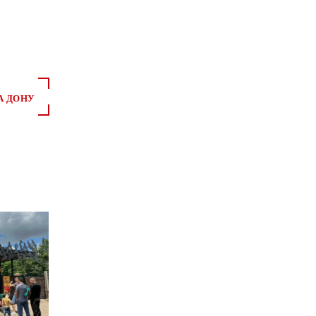
А ДОНУ
*
*