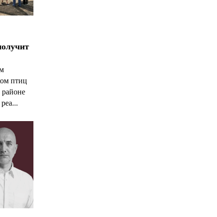
получит
ым
ком птиц
 районе
реа...