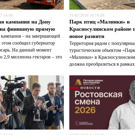
7:14:00
31/07/2026 18:18:00
ая кампания на Дону
Парк птиц «Малинки» в
 на финишную прямую
Красносулинском районе 
новое развити
 кампания – на завершающей
б этом сообщил губернатор
Территория рядом с популярн
арь. На данный момент
туристическим объектом «Пар
 2,9 миллиона гектаров – это
«Малинки» в Красносулинском
должна преобразиться в рамках 
ОСТИ
НОВОСТИ