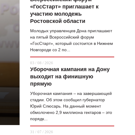
«ГосСтарт» приглашает к
ВОПРОС НЕДЕЛИ
участию молодежь
ПРЕМЬЕРА
Ростовской области
ТАМ И ТУТ
Молодых управленцев Дона приглашают
на пятый Всероссийский форум
СТИЛЬ ЖИЗНИ
«ГосСтарт», который состоится в Нижнем
Новгороде со 2 по...
ХАЙП
03 / 08 / 2026
ЧЕЛОВЕК ОСОБЕННЫЙ
Уборочная кампания на Дону
выходит на финишную
КУЛЬТ ЕДЫ
прямую
АФИША
Уборочная кампания – на завершающей
стадии. Об этом сообщил губернатор
ЖУРНАЛ
Юрий Слюсарь. На данный момент
обмолочено 2,9 миллиона гектаров – это
порядк...
31 / 07 / 2026