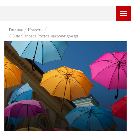
ГОРОДСКОЙ ПОРТАЛ
Главная
Новости
С 3 по 9 апреля Ростов накроют дожди
НОВОСТИ
ВОПРОС НЕДЕЛИ
ПРЕМЬЕРА
ТАМ И ТУТ
СТИЛЬ ЖИЗНИ
ХАЙП
ЧЕЛОВЕК ОСОБЕННЫЙ
КУЛЬТ ЕДЫ
АФИША