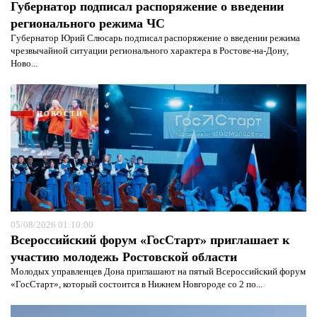
Губернатор подписал распоряжение о введении
регионального режима ЧС
Губернатор Юрий Слюсарь подписал распоряжение о введении режима
чрезвычайной ситуации регионального характера в Ростове-на-Дону,
Ново...
НОВОСТИ
05/08/2026 01:10:00
Всероссийский форум «ГосСтарт» приглашает к
Я согласен с
политикой конфиденциальности и
участию молодежь Ростовской области
защиты информации*
Я согласен с
политикой конфиденциальности и
защиты информации*
Молодых управленцев Дона приглашают на пятый Всероссийский форум
«ГосСтарт», который состоится в Нижнем Новгороде со 2 по...