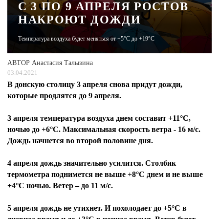
С 3 ПО 9 АПРЕЛЯ РОСТОВ
НАКРОЮТ ДОЖДИ
ЖУРНАЛ
Температура воздуха будет меняться от +5°С до +19°С
АВТОР
Анастасия Талызина
03.04.2021
В донскую столицу 3 апреля снова придут дожди,
которые продлятся до 9 апреля.
3 апреля температура воздуха днем составит +11°С,
ночью до +6°С. Максимальная скорость ветра - 16 м/с.
Дождь начнется во второй половине дня.
4 апреля дождь значительно усилится. Столбик
термометра поднимется не выше +8°С днем и не выше
+4°С ночью. Ветер – до 11 м/с.
5 апреля дождь не утихнет. И похолодает до +5°С в