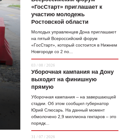
«ГосСтарт» приглашает к
ВОПРОС НЕДЕЛИ
участию молодежь
ПРЕМЬЕРА
Ростовской области
ТАМ И ТУТ
Молодых управленцев Дона приглашают
на пятый Всероссийский форум
СТИЛЬ ЖИЗНИ
«ГосСтарт», который состоится в Нижнем
Новгороде со 2 по...
ХАЙП
03 / 08 / 2026
ЧЕЛОВЕК ОСОБЕННЫЙ
Уборочная кампания на Дону
выходит на финишную
КУЛЬТ ЕДЫ
прямую
АФИША
Уборочная кампания – на завершающей
стадии. Об этом сообщил губернатор
ЖУРНАЛ
Юрий Слюсарь. На данный момент
обмолочено 2,9 миллиона гектаров – это
порядк...
31 / 07 / 2026