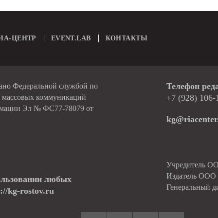
ИА-ЦЕНТР
EVENT.LAB
КОНТАКТЫ
Телефон ред
вано Федеральной службой по
и массовых коммуникаций
+7 (928) 106-
рмации Эл № ФС77-78079 от
kg@riacenter
Учредитель О
Издатель ОО
ользовании любых
Генеральный д
//kg-rostov.ru