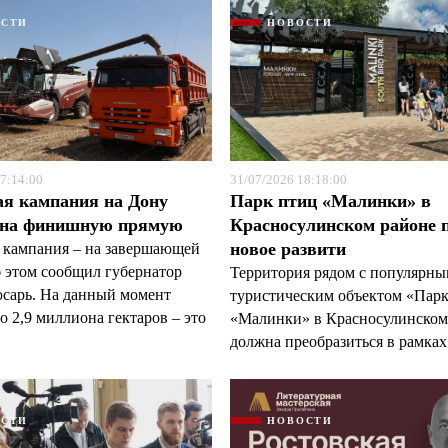
ОСТИ
НОВОСТИ
7:14:00
31/07/2026 18:18:00
Я согласен с
Я согласен с
политикой конфиденциальности и защиты информации
политикой конфиденциальности и защиты информации
ая кампания на Дону
Парк птиц «Малинки» в
 на финишную прямую
Красносулинском районе 
новое развити
 кампания – на завершающей
б этом сообщил губернатор
Территория рядом с популярн
арь. На данный момент
туристическим объектом «Пар
 2,9 миллиона гектаров – это
«Малинки» в Красносулинском
должна преобразиться в рамках 
ОСТИ
НОВОСТИ