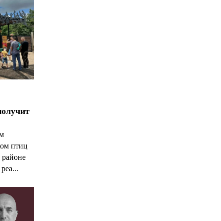
*
*
получит
ым
ком птиц
 районе
реа...