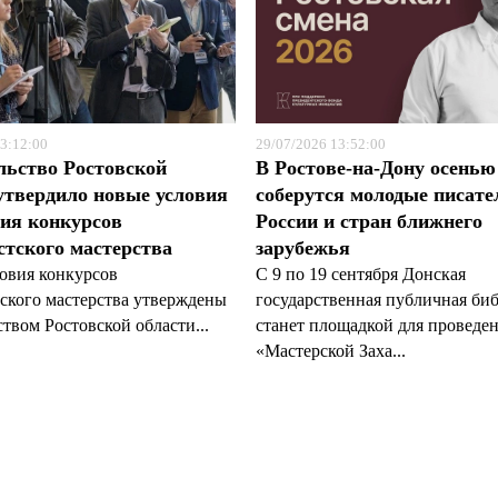
3:12:00
29/07/2026 13:52:00
льство Ростовской
В Ростове-на-Дону осенью
утвердило новые условия
соберутся молодые писате
ия конкурсов
России и стран ближнего
тского мастерства
зарубежья
овия конкурсов
С 9 по 19 сентября Донская
ского мастерства утверждены
государственная публичная би
твом Ростовской области...
станет площадкой для проведе
«Мастерской Заха...