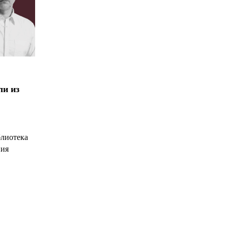
ли из
блиотека
ния