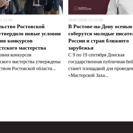
3:12:00
29/07/2026 13:52:00
льство Ростовской
В Ростове-на-Дону осенью
утвердило новые условия
соберутся молодые писате
ия конкурсов
России и стран ближнего
тского мастерства
зарубежья
овия конкурсов
С 9 по 19 сентября Донская
ского мастерства утверждены
государственная публичная би
твом Ростовской области...
станет площадкой для проведе
«Мастерской Заха...