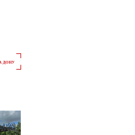
А ДОНУ
*
*