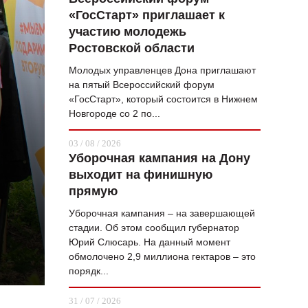
«ГосСтарт» приглашает к
ВОПРОС НЕДЕЛИ
участию молодежь
ПРЕМЬЕРА
Ростовской области
ТАМ И ТУТ
Молодых управленцев Дона приглашают
на пятый Всероссийский форум
СТИЛЬ ЖИЗНИ
«ГосСтарт», который состоится в Нижнем
Новгороде со 2 по...
ХАЙП
03 / 08 / 2026
ЧЕЛОВЕК ОСОБЕННЫЙ
Уборочная кампания на Дону
выходит на финишную
КУЛЬТ ЕДЫ
прямую
АФИША
Уборочная кампания – на завершающей
стадии. Об этом сообщил губернатор
ЖУРНАЛ
Юрий Слюсарь. На данный момент
обмолочено 2,9 миллиона гектаров – это
порядк...
31 / 07 / 2026