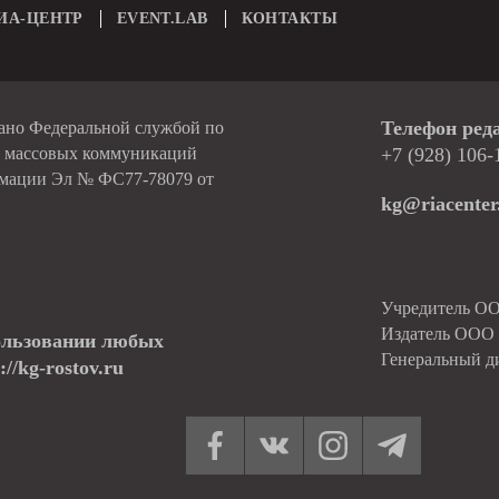
ИА-ЦЕНТР
EVENT.LAB
КОНТАКТЫ
Телефон ред
вано Федеральной службой по
и массовых коммуникаций
+7 (928) 106-
рмации Эл № ФС77-78079 от
kg@riacenter
Учредитель О
Издатель ОО
ользовании любых
Генеральный д
//kg-rostov.ru