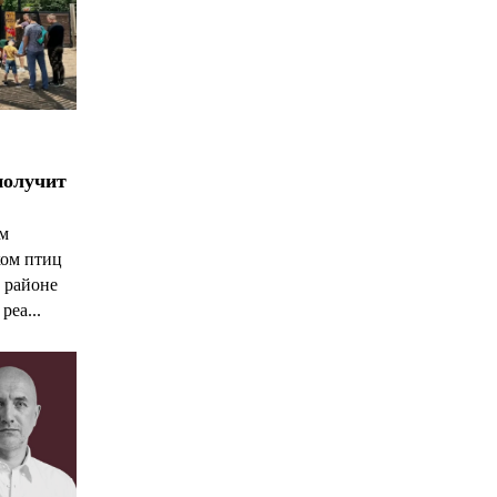
получит
ым
ком птиц
 районе
реа...