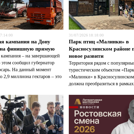
7:14:00
31/07/2026 18:18:00
ая кампания на Дону
Парк птиц «Малинки» в
 на финишную прямую
Красносулинском районе 
новое развити
 кампания – на завершающей
б этом сообщил губернатор
Территория рядом с популярн
арь. На данный момент
туристическим объектом «Пар
 2,9 миллиона гектаров – это
«Малинки» в Красносулинском
должна преобразиться в рамках 
ОСТИ
НОВОСТИ