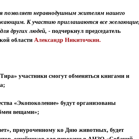
рая позволяет неравнодушным жителям нашего
ружающим. К участию приглашаются все желающие
ля других людей, -
подчеркнул
председатель
ской области
Александр Никиточкин.
АРТира» участники смогут обменяться книгами и
а;
чества «Экопоколение» будут организованы
бмен вещами»;
свет», приуроченному ко Дню животных, будет
нтов, ошейников для передачи в АНЗО «Собачий