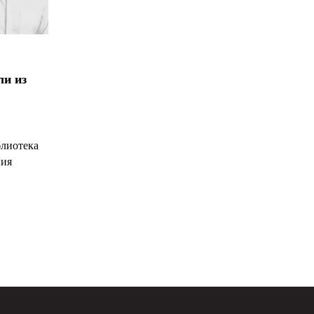
ли из
блиотека
ния