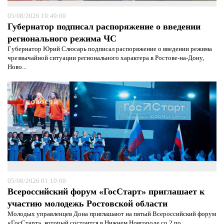
05/08/2026 19:49:00
Губернатор подписал распоряжение о введении
регионального режима ЧС
Губернатор Юрий Слюсарь подписал распоряжение о введении режима
чрезвычайной ситуации регионального характера в Ростове-на-Дону,
Ново...
НОВОСТИ
05/08/2026 01:10:00
Я согласен с
политикой конфиденциальности и
Всероссийский форум «ГосСтарт» приглашает к
защиты информации*
Я согласен с
политикой конфиденциальности и
защиты информации*
участию молодежь Ростовской области
Молодых управленцев Дона приглашают на пятый Всероссийский форум
«ГосСтарт», который состоится в Нижнем Новгороде со 2 по...