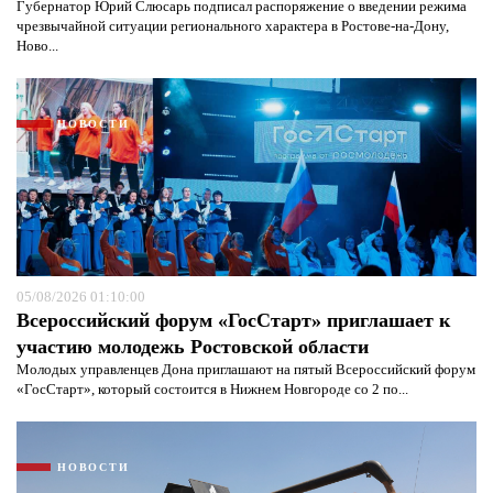
Губернатор Юрий Слюсарь подписал распоряжение о введении режима
чрезвычайной ситуации регионального характера в Ростове-на-Дону,
Ново...
НОВОСТИ
05/08/2026 01:10:00
Всероссийский форум «ГосСтарт» приглашает к
участию молодежь Ростовской области
Я согласен с
политикой конфиденциальности и
Молодых управленцев Дона приглашают на пятый Всероссийский форум
защиты информации*
Я согласен с
политикой конфиденциальности и
«ГосСтарт», который состоится в Нижнем Новгороде со 2 по...
защиты информации*
НОВОСТИ