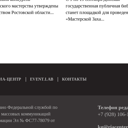
ского мастерства утверждены
государственная публичная би
твом Ростовской области...
станет площадкой для проведе
«Мастерской Заха...
ИА-ЦЕНТР
EVENT.LAB
КОНТАКТЫ
Телефон ред
вано Федеральной службой по
и массовых коммуникаций
+7 (928) 106-
рмации Эл № ФС77-78079 от
kg@riacenter