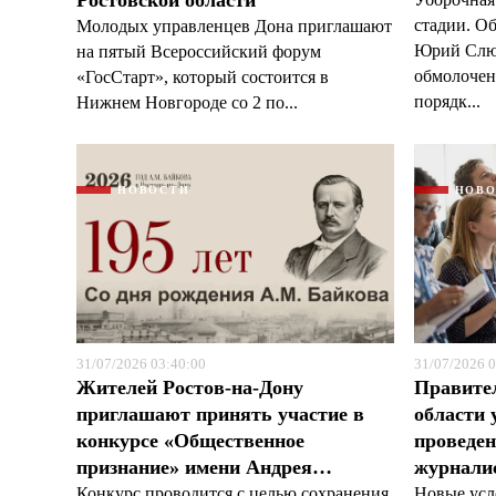
Ростовской области
стадии. О
Молодых управленцев Дона приглашают
Юрий Слюс
на пятый Всероссийский форум
обмолочено
«ГосСтарт», который состоится в
порядк...
Нижнем Новгороде со 2 по...
НОВОСТИ
НОВ
31/07/2026 03:40:00
31/07/2026 0
Жителей Ростов-на-Дону
Правите
приглашают принять участие в
области 
конкурсе «Общественное
проведен
признание» имени Андрея…
журналис
Конкурс проводится с целью сохранения
Новые усл