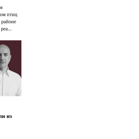
ым
ком птиц
 районе
реа...
ли из