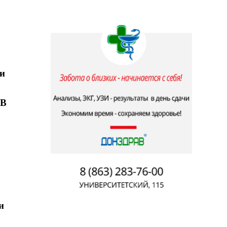
 и
 В
и