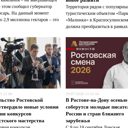
новое развити
б этом сообщил губернатор
Территория рядом с популярн
арь. На данный момент
туристическим объектом «Пар
 2,9 миллиона гектаров – это
«Малинки» в Красносулинском
должна преобразиться в рамках 
ОСТИ
НОВОСТИ
3:12:00
29/07/2026 13:52:00
льство Ростовской
В Ростове-на-Дону осенью
утвердило новые условия
соберутся молодые писате
ия конкурсов
России и стран ближнего
тского мастерства
зарубежья
овия конкурсов
С 9 по 19 сентября Донская