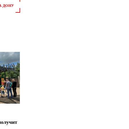
А ДОНУ
*
*
получит