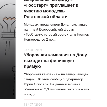
«ГосСтарт» приглашает к
ВОПРОС НЕДЕЛИ
участию молодежь
ПРЕМЬЕРА
Ростовской области
ТАМ И ТУТ
Молодых управленцев Дона приглашают
на пятый Всероссийский форум
СТИЛЬ ЖИЗНИ
«ГосСтарт», который состоится в Нижнем
Новгороде со 2 по...
ХАЙП
03 / 08 / 2026
ЧЕЛОВЕК ОСОБЕННЫЙ
Уборочная кампания на Дону
выходит на финишную
КУЛЬТ ЕДЫ
прямую
АФИША
Уборочная кампания – на завершающей
стадии. Об этом сообщил губернатор
ЖУРНАЛ
Юрий Слюсарь. На данный момент
обмолочено 2,9 миллиона гектаров – это
порядк...
31 / 07 / 2026