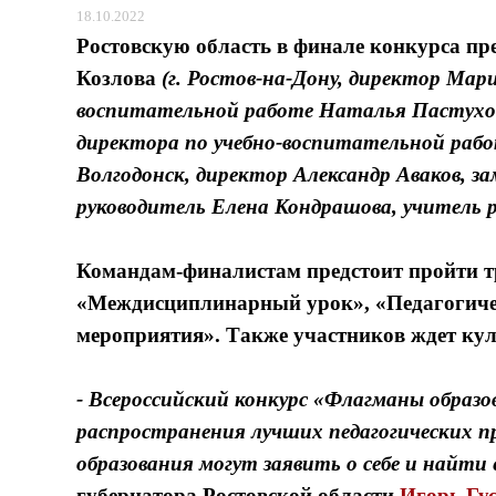
18.10.2022
Ростовскую область в финале конкурса п
Козлова
(г. Ростов-на-Дону, директор Мар
воспитательной работе Наталья Пастухов
директора по учебно-воспитательной раб
Волгодонск, директор Александр Аваков, 
руководитель Елена Кондрашова, учитель 
Командам-финалистам предстоит пройти 
«Междисциплинарный урок», «Педагогичес
мероприятия». Также участников ждет кул
- Всероссийский конкурс «Флагманы образ
распространения лучших педагогических пр
образования могут заявить о себе и найт
губернатора Ростовской области
Игорь Гус