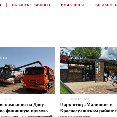
П
ОБЛАСТЬ ГЛАВНОГО
ИМЯ УЛИЦЫ
СДЕЛАНО Н
Я согласен с
Я согласен с
политикой конфиденциальности и защиты информации
политикой конфиденциальности и защиты информации
ОСТИ
НОВОСТИ
7:14:00
31/07/2026 18:18:00
ая кампания на Дону
Парк птиц «Малинки» в
 на финишную прямую
Красносулинском районе 
 кампания – на завершающей