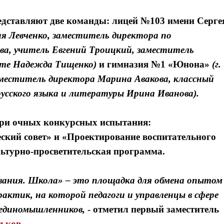
редставляют две команды:
лицей №103 имени Серге
ия Левченко, заместитель директора по
а, учитель Евгений Троицкий, заместитель
оте Надежда Тищенко)
и
гимназия №1 «Юнона»
(г.
заместитель директора Марина Авакова, классный
русского языка и литературы Ирина Иванова).
три очных конкурсных испытания:
кий совет» и «Проектирование воспитательного
ьтурно-просветительская программа.
ования. Школа» – это площадка для обмена опытом
актик, на которой педагоги и управленцы в сфере
и единомышленников,
- отметил
первый заместитель
ьков.