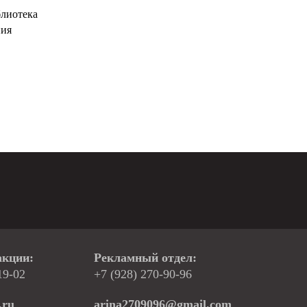
блиотека
ния
акции:
Рекламный отдел:
19-02
+7 (928) 270-90-96
.ru
arina2709096@gmail.com