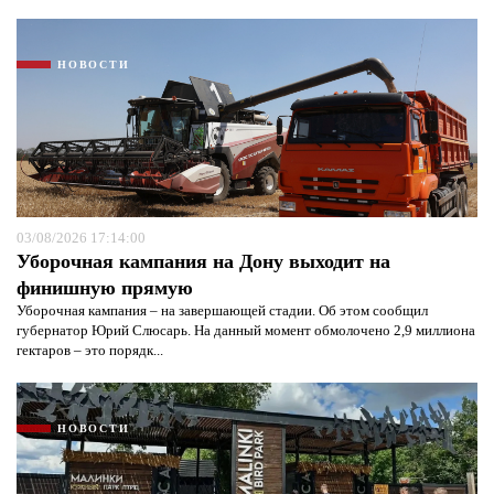
НОВОСТИ
Я согласен с
политикой конфиденциальности и
защиты информации*
Я согласен с
политикой конфиденциальности и
защиты информации*
03/08/2026 17:14:00
Уборочная кампания на Дону выходит на
финишную прямую
Уборочная кампания – на завершающей стадии. Об этом сообщил
губернатор Юрий Слюсарь. На данный момент обмолочено 2,9 миллиона
гектаров – это порядк...
НОВОСТИ