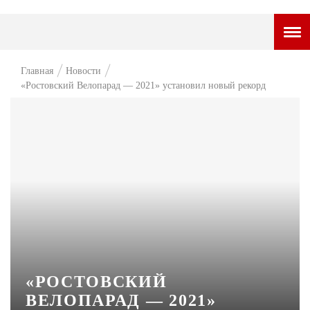
ГОРОДСКОЙ ПОРТАЛ
Главная
Новости
«Ростовский Велопарад — 2021» установил новый рекорд
НОВОСТИ
ВОПРОС НЕДЕЛИ
ПРЕМЬЕРА
ТАМ И ТУТ
СТИЛЬ ЖИЗНИ
ХАЙП
ЧЕЛОВЕК ОСОБЕННЫЙ
«РОСТОВСКИЙ
КУЛЬТ ЕДЫ
ВЕЛОПАРАД — 2021»
АФИША