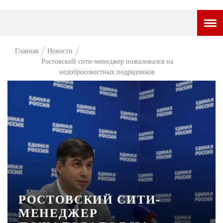
ГОРОДСКОЙ ПОРТАЛ
Главная
Новости
Ростовский сити-менеджер пожаловался на
НОВОСТИ
недобросовестных подрядчиков
ВОПРОС НЕДЕЛИ
ПРЕМЬЕРА
ТАМ И ТУТ
СТИЛЬ ЖИЗНИ
ХАЙП
ЧЕЛОВЕК ОСОБЕННЫЙ
РОСТОВСКИЙ СИТИ-
КУЛЬТ ЕДЫ
МЕНЕДЖЕР
АФИША