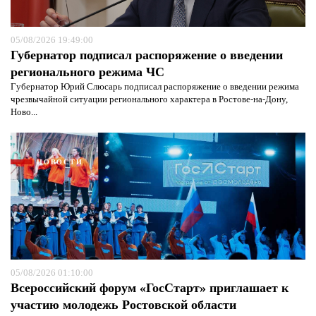
05/08/2026 19:49:00
Губернатор подписал распоряжение о введении
регионального режима ЧС
Губернатор Юрий Слюсарь подписал распоряжение о введении режима
чрезвычайной ситуации регионального характера в Ростове-на-Дону,
Ново...
НОВОСТИ
Я согласен с
политикой конфиденциальности и
05/08/2026 01:10:00
защиты информации*
Я согласен с
политикой конфиденциальности и
Всероссийский форум «ГосСтарт» приглашает к
защиты информации*
участию молодежь Ростовской области