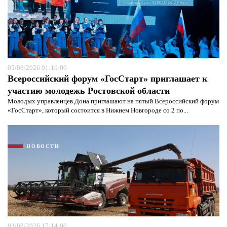
05/08/2026 01:10:00
Всероссийский форум «ГосСтарт» приглашает к
участию молодежь Ростовской области
Молодых управленцев Дона приглашают на пятый Всероссийский форум
«ГосСтарт», который состоится в Нижнем Новгороде со 2 по...
Я согласен с
политикой конфиденциальности и
защиты информации*
Я согласен с
политикой конфиденциальности и
защиты информации*
НОВОСТИ
03/08/2026 17:14:00