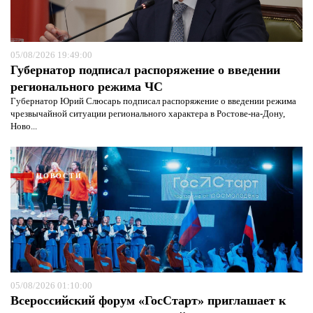
05/08/2026 19:49:00
Губернатор подписал распоряжение о введении
регионального режима ЧС
Губернатор Юрий Слюсарь подписал распоряжение о введении режима
чрезвычайной ситуации регионального характера в Ростове-на-Дону,
Ново...
НОВОСТИ
Я согласен с
политикой конфиденциальности и
защиты информации*
05/08/2026 01:10:00
Я согласен с
политикой конфиденциальности и
защиты информации*
Всероссийский форум «ГосСтарт» приглашает к