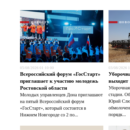
НОВОСТИ
НОВ
05/08/2026 01:10:00
03/08/2026 1
Всероссийский форум «ГосСтарт»
Уборочн
приглашает к участию молодежь
выходит
Ростовской области
Уборочная
стадии. О
Молодых управленцев Дона приглашают
Юрий Слюс
на пятый Всероссийский форум
обмолочено
«ГосСтарт», который состоится в
порядк...
Нижнем Новгороде со 2 по...