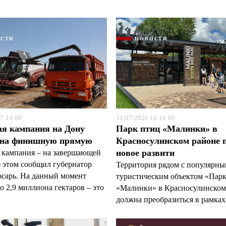
ОСТИ
НОВОСТИ
7:14:00
31/07/2026 18:18:00
ая кампания на Дону
Парк птиц «Малинки» в
 на финишную прямую
Красносулинском районе 
новое развити
 кампания – на завершающей
б этом сообщил губернатор
Территория рядом с популярн
арь. На данный момент
туристическим объектом «Пар
 2,9 миллиона гектаров – это
«Малинки» в Красносулинском
должна преобразиться в рамках 