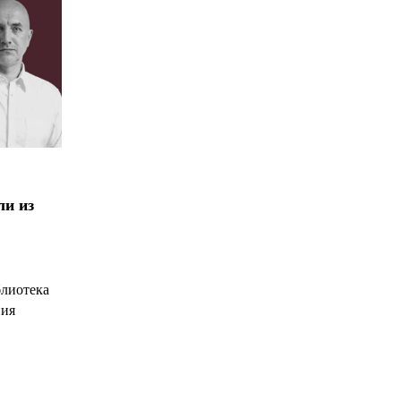
ли из
блиотека
ния