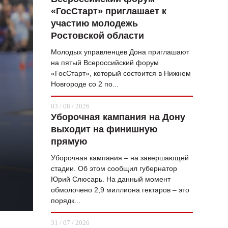
«ГосСтарт» приглашает к
ВОПРОС НЕДЕЛИ
участию молодежь
ПРЕМЬЕРА
Ростовской области
ТАМ И ТУТ
Молодых управленцев Дона приглашают
на пятый Всероссийский форум
СТИЛЬ ЖИЗНИ
«ГосСтарт», который состоится в Нижнем
Новгороде со 2 по...
ХАЙП
03 / 08 / 2026
ЧЕЛОВЕК ОСОБЕННЫЙ
Уборочная кампания на Дону
выходит на финишную
КУЛЬТ ЕДЫ
прямую
АФИША
Уборочная кампания – на завершающей
стадии. Об этом сообщил губернатор
ЖУРНАЛ
Юрий Слюсарь. На данный момент
обмолочено 2,9 миллиона гектаров – это
порядк...
31 / 07 / 2026