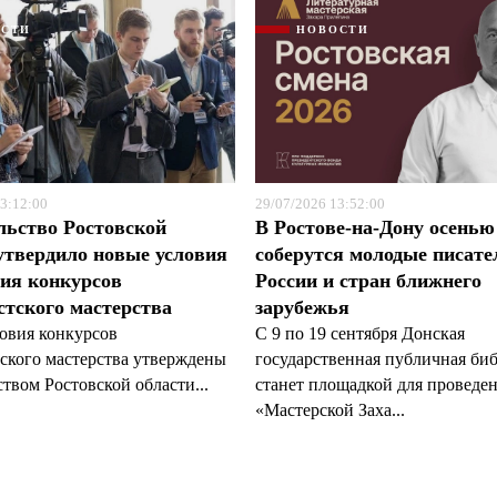
ОСТИ
НОВОСТИ
3:12:00
29/07/2026 13:52:00
льство Ростовской
В Ростове-на-Дону осенью
утвердило новые условия
соберутся молодые писате
ия конкурсов
России и стран ближнего
тского мастерства
зарубежья
овия конкурсов
С 9 по 19 сентября Донская
ского мастерства утверждены
государственная публичная би
твом Ростовской области...
станет площадкой для проведе
«Мастерской Заха...