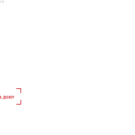
ся
А ДОНУ
*
*