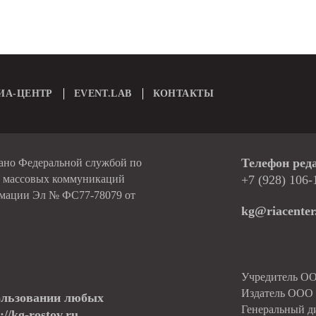
ИА-ЦЕНТР
EVENT.LAB
КОНТАКТЫ
Телефон ред
вано Федеральной службой по
и массовых коммуникаций
+7 (928) 106-
рмации Эл № ФС77-78079 от
kg@riacenter
Учредитель О
Издатель ОО
ользовании любых
Генеральный д
//kg-rostov.ru