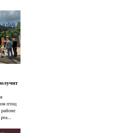
получит
ым
ком птиц
 районе
реа...