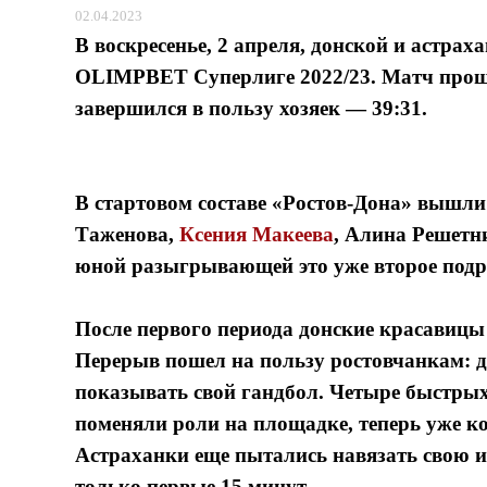
02.04.2023
В воскресенье, 2 апреля, донской и астра
OLIMPBET Cуперлиге 2022/23. Матч прош
завершился в пользу хозяек — 39:31.
В стартовом составе «Ростов-Дона» вышл
Таженова,
Ксения Макеева
, Алина Решетн
юной разыгрывающей это уже второе подря
После первого периода донские красавицы 
Перерыв пошел на пользу ростовчанкам: д
показывать свой гандбол. Четыре быстрых
поменяли роли на площадке, теперь уже к
Астраханки еще пытались навязать свою иг
только первые 15 минут.