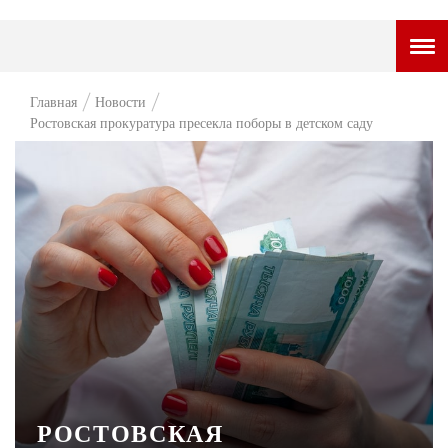
ГОРОДСКОЙ ПОРТАЛ
Главная
Новости
Ростовская прокуратура пресекла поборы в детском саду
НОВОСТИ
ВОПРОС НЕДЕЛИ
ПРЕМЬЕРА
ТАМ И ТУТ
СТИЛЬ ЖИЗНИ
ХАЙП
ЧЕЛОВЕК ОСОБЕННЫЙ
КУЛЬТ ЕДЫ
РОСТОВСКАЯ
АФИША