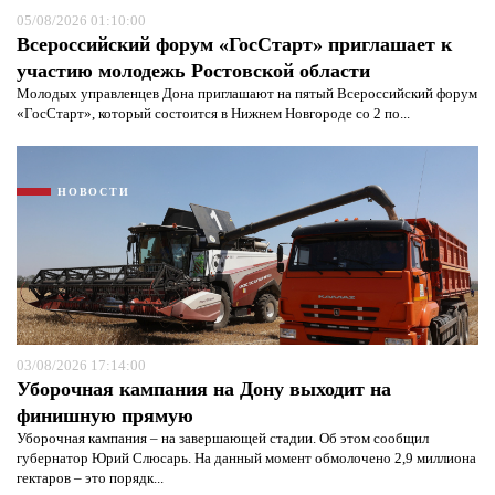
05/08/2026 01:10:00
Всероссийский форум «ГосСтарт» приглашает к
участию молодежь Ростовской области
Молодых управленцев Дона приглашают на пятый Всероссийский форум
«ГосСтарт», который состоится в Нижнем Новгороде со 2 по...
НОВОСТИ
Я согласен с
политикой конфиденциальности и
защиты информации*
Я согласен с
политикой конфиденциальности и
защиты информации*
03/08/2026 17:14:00
Уборочная кампания на Дону выходит на
финишную прямую
Уборочная кампания – на завершающей стадии. Об этом сообщил
губернатор Юрий Слюсарь. На данный момент обмолочено 2,9 миллиона
гектаров – это порядк...