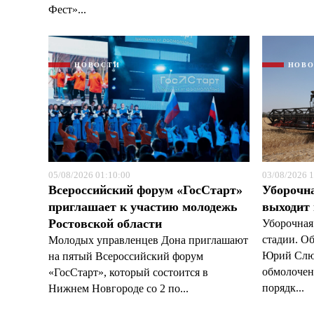
Фест»...
НОВОСТИ
НОВ
05/08/2026 01:10:00
03/08/2026 1
Всероссийский форум «ГосСтарт»
Уборочн
приглашает к участию молодежь
выходит
Ростовской области
Уборочная
стадии. О
Молодых управленцев Дона приглашают
Юрий Слюс
на пятый Всероссийский форум
обмолочено
«ГосСтарт», который состоится в
порядк...
Нижнем Новгороде со 2 по...