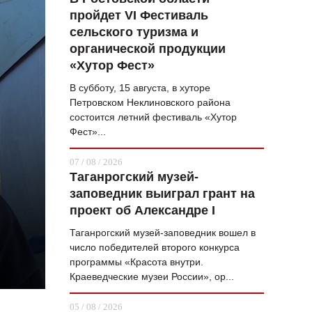
пройдет VI Фестиваль
ВОПРОС НЕДЕЛИ
сельского туризма и
ПРЕМЬЕРА
органической продукции
«Хутор Фест»
ТАМ И ТУТ
В субботу, 15 августа, в хуторе
СТИЛЬ ЖИЗНИ
Петровском Неклиновского района
состоится летний фестиваль «Хутор
ХАЙП
Фест»...
ЧЕЛОВЕК ОСОБЕННЫЙ
07 / 08 / 2026
Таганрогский музей-
КУЛЬТ ЕДЫ
заповедник выиграл грант на
АФИША
проект об Александре I
Таганрогский музей-заповедник вошел в
ЖУРНАЛ
число победителей второго конкурса
программы «Красота внутри.
Краеведческие музеи России», ор...
05 / 08 / 2026