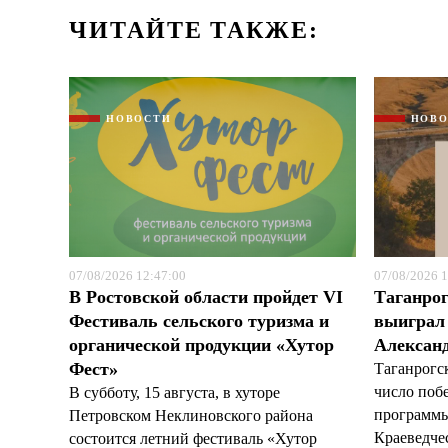
ЧИТАЙТЕ ТАКЖЕ:
НОВОСТИ
НОВ
07/08/2026 12:47:00
07/08/2026 1
В Ростовской области пройдет VI
Таганрог
Фестиваль сельского туризма и
выиграл 
органической продукции «Хутор
Александ
Фест»
Таганрогс
число поб
В субботу, 15 августа, в хуторе
программы
Петровском Неклиновского района
Краеведчес
состоится летний фестиваль «Хутор