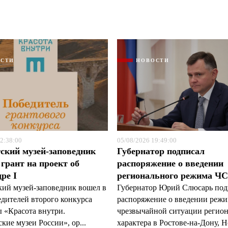
ОСТИ
НОВОСТИ
Я согласен с
Я согласен с
политикой конфиденциальности и защиты информации
политикой конфиденциальности и защиты информации
2:38:00
05/08/2026 19:49:00
ский музей-заповедник
Губернатор подписал
грант на проект об
распоряжение о введении
ре I
регионального режима Ч
кий музей-заповедник вошел в
Губернатор Юрий Слюсарь под
едителей второго конкурса
распоряжение о введении реж
 «Красота внутри.
чрезвычайной ситуации регио
кие музеи России», ор...
характера в Ростове-на-Дону, Н