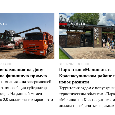
ОСТИ
НОВОСТИ
7:14:00
31/07/2026 18:18:00
ая кампания на Дону
Парк птиц «Малинки» в
 на финишную прямую
Красносулинском районе 
новое развити
 кампания – на завершающей
б этом сообщил губернатор
Территория рядом с популярн
арь. На данный момент
туристическим объектом «Пар
 2,9 миллиона гектаров – это
«Малинки» в Красносулинском
должна преобразиться в рамках 