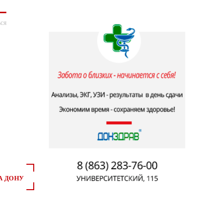
ся
А ДОНУ