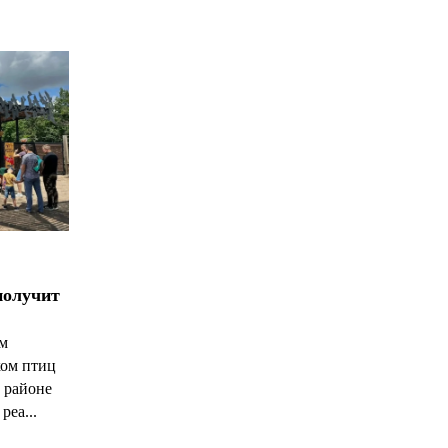
получит
ым
ком птиц
 районе
реа...