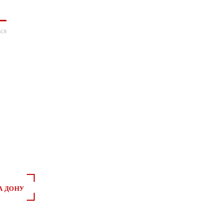
ся
А ДОНУ