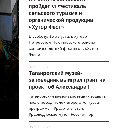
пройдет VI Фестиваль
ВОПРОС НЕДЕЛИ
сельского туризма и
ПРЕМЬЕРА
органической продукции
«Хутор Фест»
ТАМ И ТУТ
В субботу, 15 августа, в хуторе
СТИЛЬ ЖИЗНИ
Петровском Неклиновского района
состоится летний фестиваль «Хутор
ХАЙП
Фест»...
ЧЕЛОВЕК ОСОБЕННЫЙ
07 / 08 / 2026
Таганрогский музей-
КУЛЬТ ЕДЫ
заповедник выиграл грант на
АФИША
проект об Александре I
Таганрогский музей-заповедник вошел в
ЖУРНАЛ
число победителей второго конкурса
программы «Красота внутри.
Краеведческие музеи России», ор...
05 / 08 / 2026