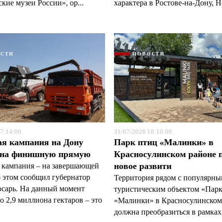
кие музеи России», ор...
характера в Ростове-на-Дону, Н
ОСТИ
НОВОСТИ
7:14:00
31/07/2026 18:18:00
ая кампания на Дону
Парк птиц «Малинки» в
 на финишную прямую
Красносулинском районе 
новое развити
 кампания – на завершающей
б этом сообщил губернатор
Территория рядом с популярн
арь. На данный момент
туристическим объектом «Пар
 2,9 миллиона гектаров – это
«Малинки» в Красносулинском
должна преобразиться в рамках 