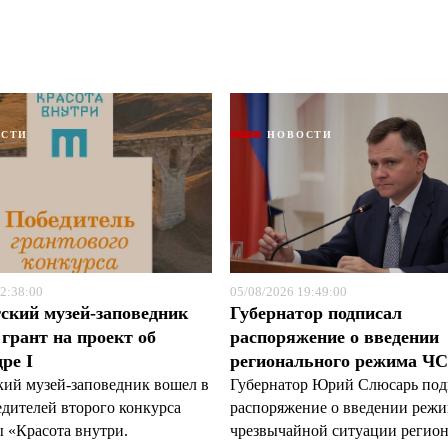
Я согласен с
Я согласен с
политикой конфиденциальности и защиты информации
политикой конфиденциальности и защиты информации
ОСТИ
НОВОСТИ
2:38:00
05/08/2026 19:49:00
ский музей-заповедник
Губернатор подписал
грант на проект об
распоряжение о введении
ре I
регионального режима Ч
кий музей-заповедник вошел в
Губернатор Юрий Слюсарь под
едителей второго конкурса
распоряжение о введении реж
 «Красота внутри.
чрезвычайной ситуации регио