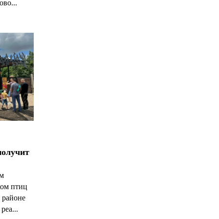
ово...
получит
ым
ком птиц
 районе
реа...