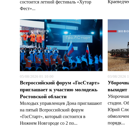
Краеведчес
состоится летний фестиваль «Хутор
Фест»...
НОВОСТИ
НОВ
05/08/2026 01:10:00
03/08/2026 1
Всероссийский форум «ГосСтарт»
Уборочн
приглашает к участию молодежь
выходит
Ростовской области
Уборочная
стадии. О
Молодых управленцев Дона приглашают
Юрий Слюс
на пятый Всероссийский форум
обмолочено
«ГосСтарт», который состоится в
порядк...
Нижнем Новгороде со 2 по...