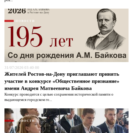
НОВОСТИ
31/07/2026 03:40:00
Жителей Ростов-на-Дону приглашают принять
участие в конкурсе «Общественное признание»
имени Андрея Матвеевича Байкова
Я согласен с
политикой конфиденциальности и
Конкурс проводится с целью сохранения исторической памяти о
защиты информации*
Я согласен с
политикой конфиденциальности и
выдающемся городском го...
защиты информации*
НОВОСТИ